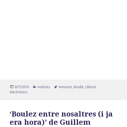
Publicat
Categories
Etiquetes
6/7/2016
notícies
Amazon
,
Kindle
,
Llibres
el
electrònics
‘Boulez entre nosaltres (i ja
era hora)’ de Guillem