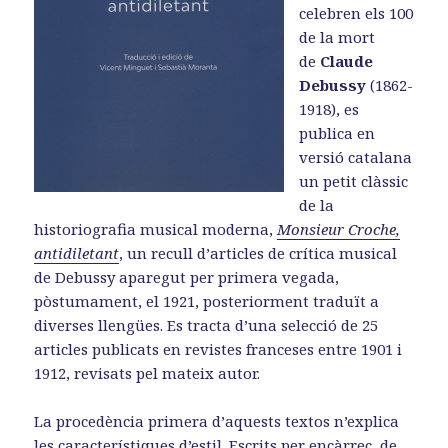
celebren els 100
de la mort
de
Claude
Debussy
(1862-
1918), es
publica en
versió catalana
un petit clàssic
de la
historiografia musical moderna,
Monsieur Croche,
antidiletant
, un recull d’articles de crítica musical
de Debussy aparegut per primera vegada,
pòstumament, el 1921, posteriorment traduït a
diverses llengües. Es tracta d’una selecció de 25
articles publicats en revistes franceses entre 1901 i
1912, revisats pel mateix autor.
La procedència primera d’aquests textos n’explica
les característiques d’estil. Escrits per encàrrec, de