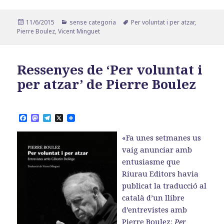
Publicat
Categories
Etiquetes
11/6/2015
sense categoria
Per voluntat i per atzar
,
el
Pierre Boulez
,
Vicent Minguet
Ressenyes de ‘Per voluntat i
per atzar’ de Pierre Boulez
F
M
T
X
a
a
e
c
s
l
«Fa unes setmanes us
e
t
e
b
o
g
vaig anunciar amb
o
d
r
entusiasme que
o
o
a
k
n
m
Riurau Editors havia
publicat la traducció al
català d’un llibre
d’entrevistes amb
Pierre Boulez:
Per