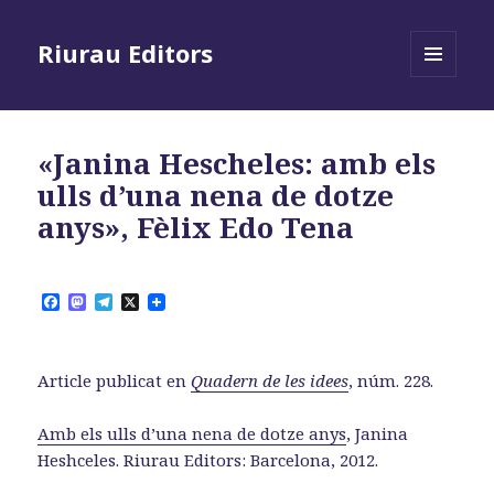
Riurau Editors
MENÚ
I
GINYS
«Janina Hescheles: amb els
ulls d’una nena de dotze
anys», Fèlix Edo Tena
F
M
T
X
a
a
e
c
s
l
e
t
e
b
o
g
Article publicat en
Quadern de les idees
, núm. 228.
o
d
r
o
o
a
k
n
m
Amb els ulls d’una nena de dotze anys
, Janina
Heshceles. Riurau Editors: Barcelona, 2012.