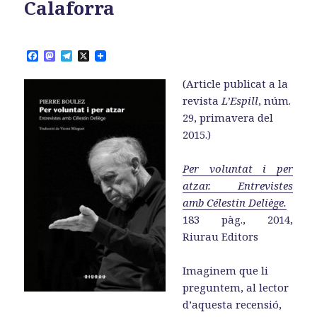
Calaforra
F
M
T
X
a
a
e
c
s
l
(Article publicat a la
e
t
e
b
o
g
revista
L’Espill
, núm.
o
d
r
29, primavera del
o
o
a
k
n
m
2015.)
Per voluntat i per
atzar. Entrevistes
amb Célestin Deliège.
183 pàg., 2014,
Riurau Editors
Imaginem que li
preguntem, al lector
d’aquesta recensió,