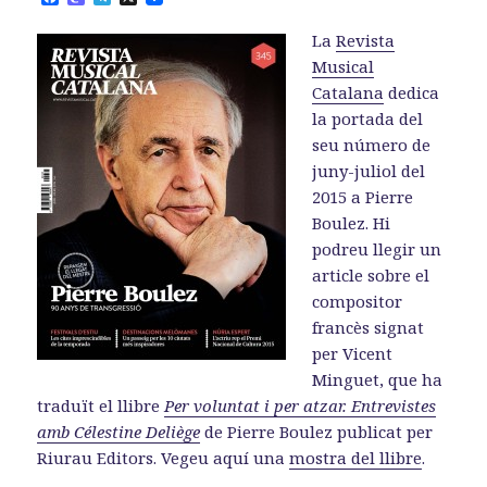
a
a
e
c
s
l
La
Revista
e
t
e
b
o
g
Musical
o
d
r
Catalana
dedica
o
o
a
k
n
m
la portada del
seu número de
juny-juliol del
2015 a Pierre
Boulez. Hi
podreu llegir un
article sobre el
compositor
francès signat
per Vicent
Minguet, que ha
traduït el llibre
Per voluntat i per atzar. Entrevistes
amb Célestine Deliège
de Pierre Boulez publicat per
Riurau Editors. Vegeu aquí una
mostra del llibre
.