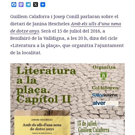
F
M
T
X
a
a
e
c
s
l
Guillem Calaforra i Josep Conill parlaran sobre el
e
t
e
b
o
g
dietari de Janina Hescheles
Amb els ulls d’una nena
o
d
r
de dotze anys
. Serà el 15 de juliol del 2016, a
o
o
a
k
n
m
Benifairó de la Valldigna, a les 20 h, dins del cicle
«Literatura a la plaça», que organitza l’ajuntament
de la localitat.