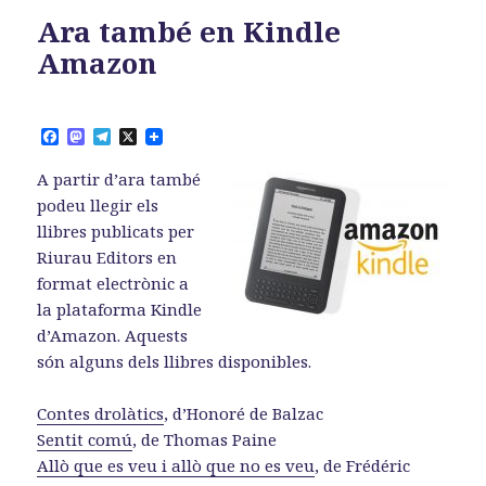
Ara també en Kindle
Amazon
F
M
T
X
a
a
e
c
s
l
A partir d’ara també
e
t
e
b
o
g
podeu llegir els
o
d
r
llibres publicats per
o
o
a
k
n
m
Riurau Editors en
format electrònic a
la plataforma Kindle
d’Amazon. Aquests
són alguns dels llibres disponibles.
Contes drolàtics
, d’Honoré de Balzac
Sentit comú
, de Thomas Paine
Allò que es veu i allò que no es veu
, de Frédéric