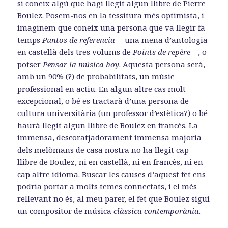
si coneix algú que hagi llegit algun llibre de Pierre
Boulez. Posem-nos en la tessitura més optimista, i
imaginem que coneix una persona que va llegir fa
temps
Puntos de referencia
—una mena d’antologia
en castellà dels tres volums de
Points de repère—
, o
potser
Pensar la música hoy
. Aquesta persona serà,
amb un 90% (?) de probabilitats, un músic
professional en actiu. En algun altre cas molt
excepcional, o bé es tractarà d’una persona de
cultura universitària (un professor d’estètica?) o bé
haurà llegit algun llibre de Boulez en francès. La
immensa, descoratjadorament immensa majoria
dels melòmans de casa nostra no ha llegit cap
llibre de Boulez, ni en castellà, ni en francès, ni en
cap altre idioma. Buscar les causes d’aquest fet ens
podria portar a molts temes connectats, i el més
rellevant no és, al meu parer, el fet que Boulez sigui
un compositor de música
clàssica contemporània
.