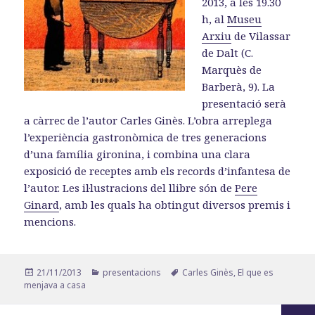
2013, a les 19.30
h, al
Museu
Arxiu
de Vilassar
de Dalt (C.
Marquès de
Barberà, 9). La
presentació serà
a càrrec de l’autor Carles Ginès. L’obra arreplega
l’experiència gastronòmica de tres generacions
d’una família gironina, i combina una clara
exposició de receptes amb els records d’infantesa de
l’autor. Les il·lustracions del llibre són de
Pere
Ginard
, amb les quals ha obtingut diversos premis i
mencions.
Publicat
Categories
Etiquetes
21/11/2013
presentacions
Carles Ginès
,
El que es
el
menjava a casa
Paginació