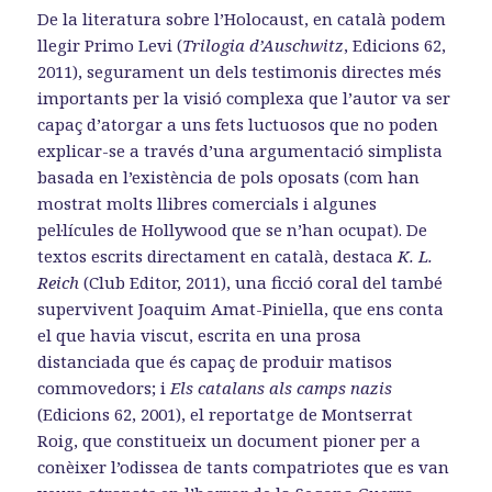
De la literatura sobre l’Holocaust, en català podem
llegir Primo Levi (
Trilogia d’Auschwitz
, Edicions 62,
2011), segurament un dels testimonis directes més
importants per la visió complexa que l’autor va ser
capaç d’atorgar a uns fets luctuosos que no poden
explicar-se a través d’una argumentació simplista
basada en l’existència de pols oposats (com han
mostrat molts llibres comercials i algunes
pel·lícules de Hollywood que se n’han ocupat). De
textos escrits directament en català, destaca
K. L.
Reich
(Club Editor, 2011), una ficció coral del també
supervivent Joaquim Amat-Piniella, que ens conta
el que havia viscut, escrita en una prosa
distanciada que és capaç de produir matisos
commovedors; i
Els catalans als camps nazis
(Edicions 62, 2001), el reportatge de Montserrat
Roig, que constitueix un document pioner per a
conèixer l’odissea de tants compatriotes que es van