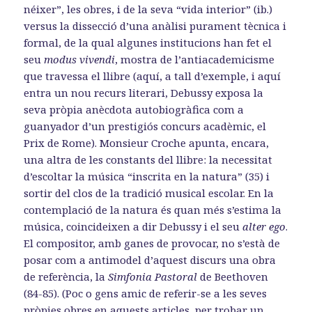
néixer”, les obres, i de la seva “vida interior” (ib.)
versus la dissecció d’una anàlisi purament tècnica i
formal, de la qual algunes institucions han fet el
seu
modus vivendi
, mostra de l’antiacademicisme
que travessa el llibre (aquí, a tall d’exemple, i aquí
entra un nou recurs literari, Debussy exposa la
seva pròpia anècdota autobiogràfica com a
guanyador d’un prestigiós concurs acadèmic, el
Prix de Rome). Monsieur Croche apunta, encara,
una altra de les constants del llibre: la necessitat
d’escoltar la música “inscrita en la natura” (35) i
sortir del clos de la tradició musical escolar. En la
contemplació de la natura és quan més s’estima la
música, coincideixen a dir Debussy i el seu
alter ego
.
El compositor, amb ganes de provocar, no s’està de
posar com a antimodel d’aquest discurs una obra
de referència, la
Simfonia
Pastoral
de Beethoven
(84-85). (Poc o gens amic de referir-se a les seves
pròpies obres en aquests articles, per trobar un