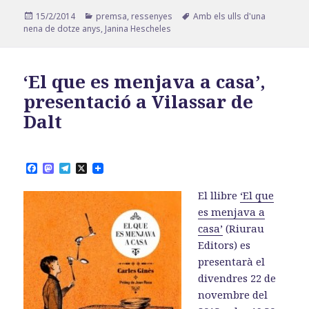
Publicat
Categories
Etiquetes
15/2/2014
premsa
,
ressenyes
Amb els ulls d'una
el
nena de dotze anys
,
Janina Hescheles
‘El que es menjava a casa’,
presentació a Vilassar de
Dalt
F
M
T
X
a
a
e
c
s
l
El llibre
‘El que
e
t
e
b
o
g
es menjava a
o
d
r
casa’
(Riurau
o
o
a
k
n
m
Editors) es
presentarà el
divendres 22 de
novembre del