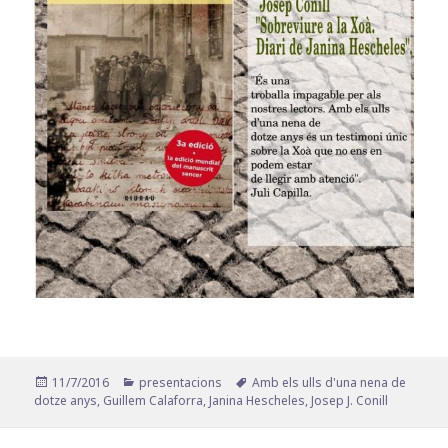
Publicat
Categories
Etiquetes
11/7/2016
presentacions
Amb els ulls d'una nena de
el
dotze anys
,
Guillem Calaforra
,
Janina Hescheles
,
Josep J. Conill