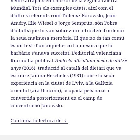
veure atrapats en l’horror de la Segona Guerra
Mundial. Tots els exemples citats, així com el
d’altres referents com Tadeusz Borowski, Jean
Améry, Elie Wiesel o Jorge Semprún, són l’obra
d’adults que hi van sobreviure i tracten d’ordenar
la seua malmesa memòria. El que no és tan comú
és un text d’un xiquet escrit a mesura que la
barbàrie s’anava succeint. L’editorial valenciana
Riurau ha publicat
Amb els ulls d’una nena de dotze
anys
(2016), traducció al català del dietari que va
escriure Janina Hescheles (1931) sobre la seua
experiència en la ciutat de L’viv, a la Galítzia
oriental (ara Ucraïna), ocupada pels nazis i
convertida posteriorment en el camp de
concentració Janowski.
«Janina Hescheles: amb els ulls d
Continua la lectura de