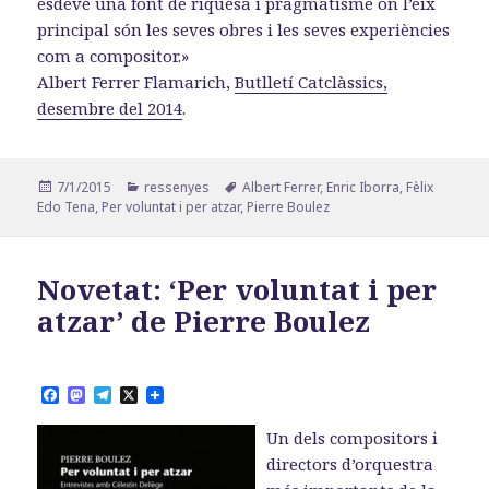
esdevé una font de riquesa i pragmatisme on l’eix
principal són les seves obres i les seves experiències
com a compositor.»
Albert Ferrer Flamarich,
Butlletí Catclàssics,
desembre del 2014
.
Publicat
Categories
Etiquetes
7/1/2015
ressenyes
Albert Ferrer
,
Enric Iborra
,
Fèlix
el
Edo Tena
,
Per voluntat i per atzar
,
Pierre Boulez
Novetat: ‘Per voluntat i per
atzar’ de Pierre Boulez
F
M
T
X
a
a
e
c
s
l
Un dels compositors i
e
t
e
b
o
g
directors d’orquestra
o
d
r