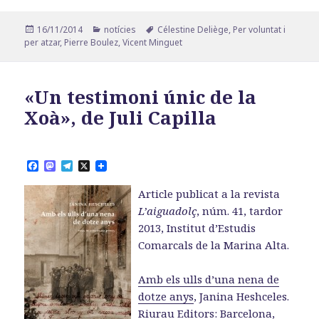
Publicat
Categories
Etiquetes
16/11/2014
notícies
Célestine Deliège
,
Per voluntat i
el
per atzar
,
Pierre Boulez
,
Vicent Minguet
«Un testimoni únic de la
Xoà», de Juli Capilla
F
M
T
X
a
a
e
c
s
l
Article publicat a la revista
e
t
e
b
o
g
L’aiguadolç
, núm. 41, tardor
o
d
r
2013, Institut d’Estudis
o
o
a
k
n
m
Comarcals de la Marina Alta.
Amb els ulls d’una nena de
dotze anys
, Janina Heshceles.
Riurau Editors: Barcelona,