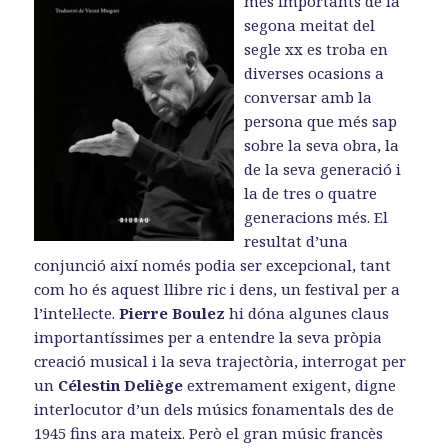
més importants de la
o
o
a
k
n
m
segona meitat del
segle xx es troba en
diverses ocasions a
conversar amb la
persona que més sap
sobre la seva obra, la
de la seva generació i
la de tres o quatre
generacions més. El
resultat d’una
conjunció així només podia ser excepcional, tant
com ho és aquest llibre ric i dens, un festival per a
l’intel·lecte.
Pierre Boulez
hi dóna algunes claus
importantíssimes per a entendre la seva pròpia
creació musical i la seva trajectòria, interrogat per
un
Célestin Deliège
extremament exigent, digne
interlocutor d’un dels músics fonamentals des de
1945 fins ara mateix. Però el gran músic francès