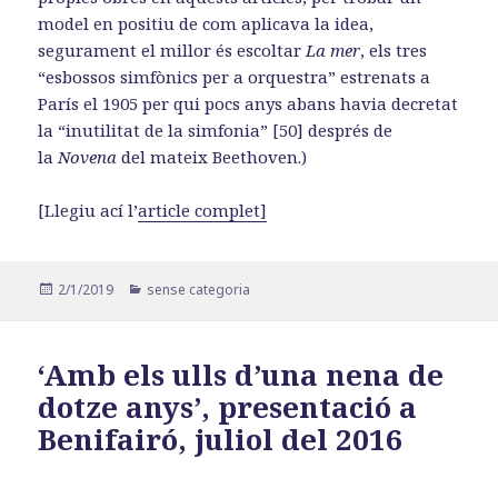
model en positiu de com aplicava la idea,
segurament el millor és escoltar
La mer
, els tres
“esbossos simfònics per a orquestra” estrenats a
París el 1905 per qui pocs anys abans havia decretat
la “inutilitat de la simfonia” [50] després de
la
Novena
del mateix Beethoven.)
[Llegiu ací l’
article complet]
Publicat
Categories
2/1/2019
sense categoria
el
‘Amb els ulls d’una nena de
dotze anys’, presentació a
Benifairó, juliol del 2016