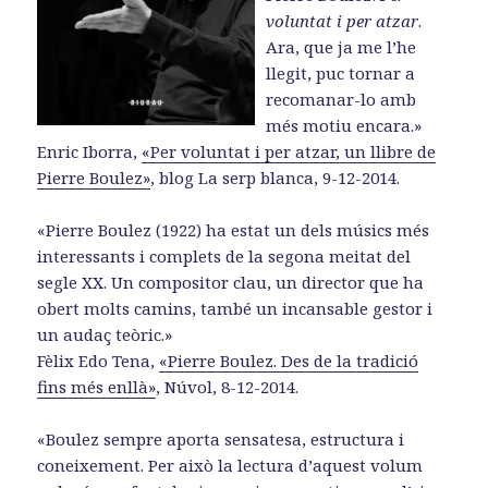
voluntat i per atzar
.
Ara, que ja me l’he
llegit, puc tornar a
recomanar-lo amb
més motiu encara.»
Enric Iborra,
«Per voluntat i per atzar, un llibre de
Pierre Boulez»
, blog La serp blanca, 9-12-2014.
«Pierre Boulez (1922) ha estat un dels músics més
interessants i complets de la segona meitat del
segle XX. Un compositor clau, un director que ha
obert molts camins, també un incansable gestor i
un audaç teòric.»
Fèlix Edo Tena,
«Pierre Boulez. Des de la tradició
fins més enllà»
, Núvol, 8-12-2014.
«Boulez sempre aporta sensatesa, estructura i
coneixement. Per això la lectura d’aquest volum