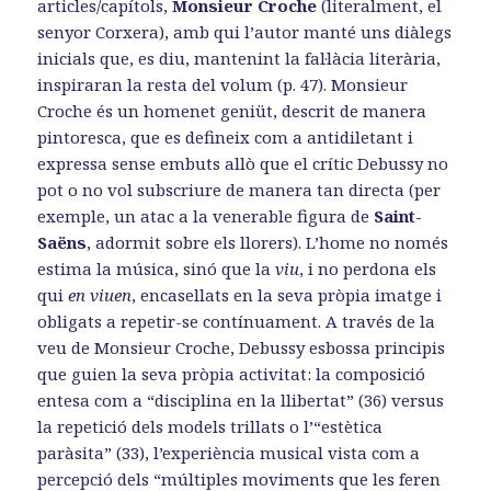
articles/capítols,
Monsieur Croche
(literalment, el
senyor Corxera), amb qui l’autor manté uns diàlegs
inicials que, es diu, mantenint la fal·làcia literària,
inspiraran la resta del volum (p. 47). Monsieur
Croche és un homenet geniüt, descrit de manera
pintoresca, que es defineix com a antidiletant i
expressa sense embuts allò que el crític Debussy no
pot o no vol subscriure de manera tan directa (per
exemple, un atac a la venerable figura de
Saint-
Saëns
, adormit sobre els llorers). L’home no només
estima la música, sinó que la
viu
, i no perdona els
qui
en viuen
, encasellats en la seva pròpia imatge i
obligats a repetir-se contínuament. A través de la
veu de Monsieur Croche, Debussy esbossa principis
que guien la seva pròpia activitat: la composició
entesa com a “disciplina en la llibertat” (36) versus
la repetició dels models trillats o l’“estètica
paràsita” (33), l’experiència musical vista com a
percepció dels “múltiples moviments que les feren