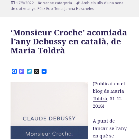
Publicat
Categories
Etiquetes
17/8/2022
sense categoria
Amb els ulls d'una nena
el
de dotze anys
,
Fèlix Edo Tena
,
Janina Hescheles
‘Monsieur Croche’ acomiada
l’any Debussy en català, de
Maria Toldrà
F
M
T
X
a
a
e
c
s
l
(Publicat en el
e
t
e
b
o
g
blog de Maria
o
d
r
Toldrà
, 31-12-
o
o
a
k
n
m
2018)
A punt de
tancar-se l’any
en què se