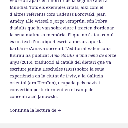
veure atrapats en l’horror de la Segona Guerra
Mundial. Tots els exemples citats, així com el
d’altres referents com Tadeusz Borowski, Jean
Améry, Elie Wiesel o Jorge Semprún, són l’obra
d’adults que hi van sobreviure i tracten d’ordenar
la seua malmesa memòria. El que no és tan comú
és un text d’un xiquet escrit a mesura que la
barbàrie s’anava succeint. L’editorial valenciana
Riurau ha publicat
Amb els ulls d’una nena de dotze
anys
(2016), traducció al català del dietari que va
escriure Janina Hescheles (1931) sobre la seua
experiència en la ciutat de L’viv, a la Galítzia
oriental (ara Ucraïna), ocupada pels nazis i
convertida posteriorment en el camp de
concentració Janowski.
«Janina Hescheles: amb els ulls d
Continua la lectura de