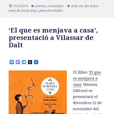
Publicat
Categories
Etiquetes
15/2/2014
premsa
,
ressenyes
Amb els ulls d'una
el
nena de dotze anys
,
Janina Hescheles
‘El que es menjava a casa’,
presentació a Vilassar de
Dalt
F
M
T
X
a
a
e
c
s
l
El llibre
‘El que
e
t
e
b
o
g
es menjava a
o
d
r
casa’
(Riurau
o
o
a
k
n
m
Editors) es
presentarà el
divendres 22 de
novembre del