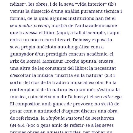
néixer”, les obres, i de la seva “vida interior” (ib.)
versus la dissecció d’una anàlisi purament tècnica i
formal, de la qual algunes institucions han fet el
seu
modus vivendi
, mostra de l’antiacademicisme
que travessa el llibre (aquí, a tall d’exemple, i aquí
entra un nou recurs literari, Debussy exposa la
seva pròpia anècdota autobiogràfica com a
guanyador d’un prestigiós concurs acadèmic, el
Prix de Rome). Monsieur Croche apunta, encara,
una altra de les constants del llibre: la necessitat
d’escoltar la música “inscrita en la natura” (35) i
sortir del clos de la tradició musical escolar. En la
contemplació de la natura és quan més s’estima la
música, coincideixen a dir Debussy i el seu
alter ego
.
El compositor, amb ganes de provocar, no s’està de
posar com a antimodel d’aquest discurs una obra
de referència, la
Simfonia
Pastoral
de Beethoven
(84-85). (Poc o gens amic de referir-se a les seves
pròpies obres en aquests articles, per trobar un