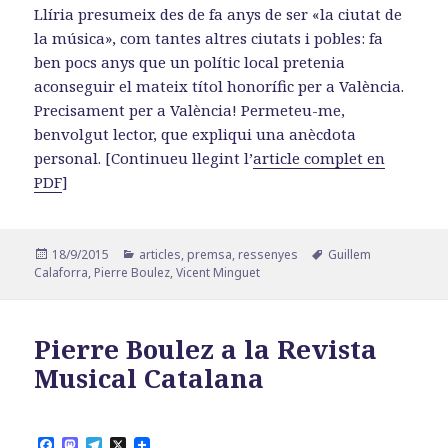
Llíria presumeix des de fa anys de ser «la ciutat de
la música», com tantes altres ciutats i pobles: fa
ben pocs anys que un polític local pretenia
aconseguir el mateix títol honorífic per a València.
Precisament per a València! Permeteu-me,
benvolgut lector, que expliqui una anècdota
personal. [Continueu llegint l’
article complet en
PDF
]
Publicat
Categories
Etiquetes
18/9/2015
articles
,
premsa
,
ressenyes
Guillem
el
Calaforra
,
Pierre Boulez
,
Vicent Minguet
Pierre Boulez a la Revista
Musical Catalana
F
M
T
X