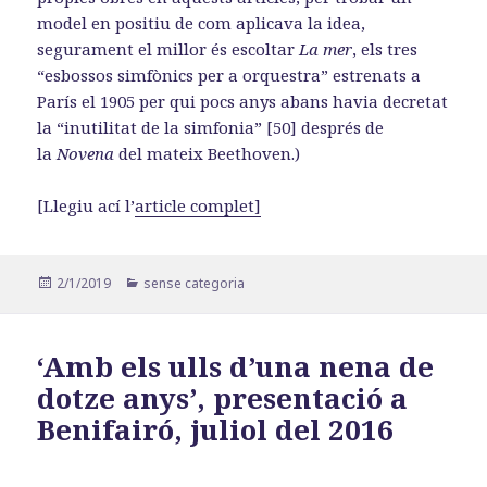
model en positiu de com aplicava la idea,
segurament el millor és escoltar
La mer
, els tres
“esbossos simfònics per a orquestra” estrenats a
París el 1905 per qui pocs anys abans havia decretat
la “inutilitat de la simfonia” [50] després de
la
Novena
del mateix Beethoven.)
[Llegiu ací l’
article complet]
Publicat
Categories
2/1/2019
sense categoria
el
‘Amb els ulls d’una nena de
dotze anys’, presentació a
Benifairó, juliol del 2016