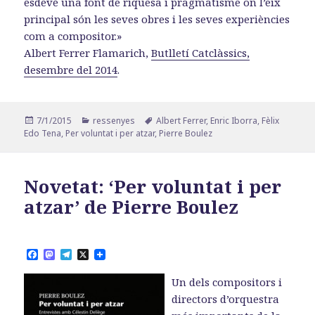
esdevé una font de riquesa i pragmatisme on l’eix
principal són les seves obres i les seves experiències
com a compositor.»
Albert Ferrer Flamarich,
Butlletí Catclàssics,
desembre del 2014
.
Publicat
Categories
Etiquetes
7/1/2015
ressenyes
Albert Ferrer
,
Enric Iborra
,
Fèlix
el
Edo Tena
,
Per voluntat i per atzar
,
Pierre Boulez
Novetat: ‘Per voluntat i per
atzar’ de Pierre Boulez
F
M
T
X
a
a
e
c
s
l
Un dels compositors i
e
t
e
b
o
g
directors d’orquestra
o
d
r