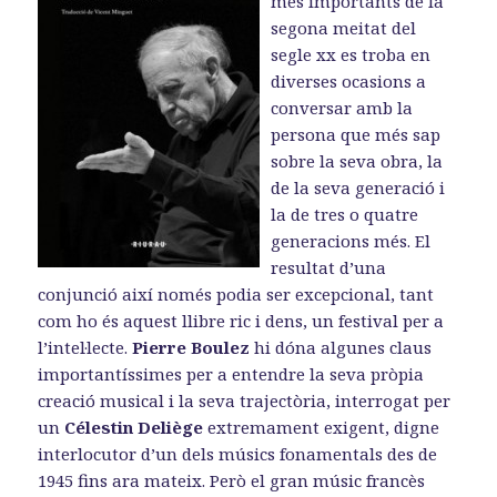
més importants de la
o
o
a
k
n
m
segona meitat del
segle xx es troba en
diverses ocasions a
conversar amb la
persona que més sap
sobre la seva obra, la
de la seva generació i
la de tres o quatre
generacions més. El
resultat d’una
conjunció així només podia ser excepcional, tant
com ho és aquest llibre ric i dens, un festival per a
l’intel·lecte.
Pierre Boulez
hi dóna algunes claus
importantíssimes per a entendre la seva pròpia
creació musical i la seva trajectòria, interrogat per
un
Célestin Deliège
extremament exigent, digne
interlocutor d’un dels músics fonamentals des de
1945 fins ara mateix. Però el gran músic francès