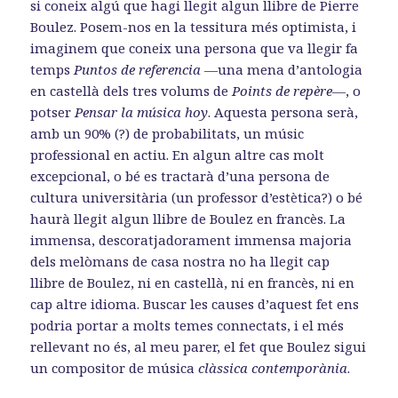
si coneix algú que hagi llegit algun llibre de Pierre
Boulez. Posem-nos en la tessitura més optimista, i
imaginem que coneix una persona que va llegir fa
temps
Puntos de referencia
—una mena d’antologia
en castellà dels tres volums de
Points de repère—
, o
potser
Pensar la música hoy
. Aquesta persona serà,
amb un 90% (?) de probabilitats, un músic
professional en actiu. En algun altre cas molt
excepcional, o bé es tractarà d’una persona de
cultura universitària (un professor d’estètica?) o bé
haurà llegit algun llibre de Boulez en francès. La
immensa, descoratjadorament immensa majoria
dels melòmans de casa nostra no ha llegit cap
llibre de Boulez, ni en castellà, ni en francès, ni en
cap altre idioma. Buscar les causes d’aquest fet ens
podria portar a molts temes connectats, i el més
rellevant no és, al meu parer, el fet que Boulez sigui
un compositor de música
clàssica contemporània
.