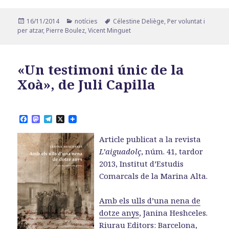
Publicat
Categories
Etiquetes
16/11/2014
notícies
Célestine Deliège
,
Per voluntat i
el
per atzar
,
Pierre Boulez
,
Vicent Minguet
«Un testimoni únic de la
Xoà», de Juli Capilla
F
M
T
X
a
a
e
c
s
l
Article publicat a la revista
e
t
e
b
o
g
L’aiguadolç
, núm. 41, tardor
o
d
r
2013, Institut d’Estudis
o
o
a
k
n
m
Comarcals de la Marina Alta.
Amb els ulls d’una nena de
dotze anys
, Janina Heshceles.
Riurau Editors: Barcelona,