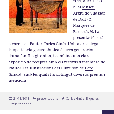
2013, a les 19.30
h, al
Museu
Arxiu
de Vilassar
de Dalt (C.
Marquès de
Barberà, 9). La
presentació serà
a càrrec de l’autor Carles Ginès. L’obra arreplega
l’experiència gastronòmica de tres generacions
d’una família gironina, i combina una clara
exposició de receptes amb els records d’infantesa de
l’autor. Les il·lustracions del llibre són de
Pere
Ginard
, amb les quals ha obtingut diversos premis i
mencions.
Publicat
Categories
Etiquetes
21/11/2013
presentacions
Carles Ginès
,
El que es
el
menjava a casa
Paginació