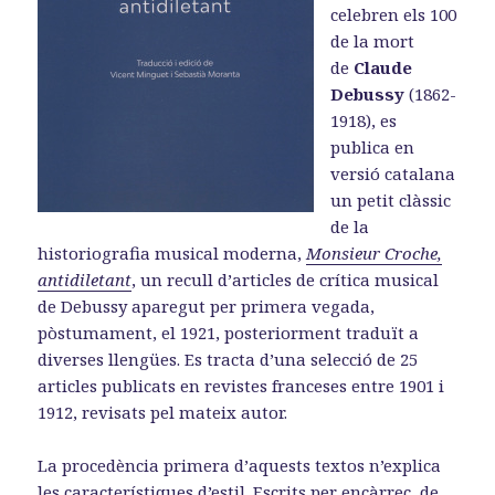
celebren els 100
de la mort
de
Claude
Debussy
(1862-
1918), es
publica en
versió catalana
un petit clàssic
de la
historiografia musical moderna,
Monsieur Croche,
antidiletant
, un recull d’articles de crítica musical
de Debussy aparegut per primera vegada,
pòstumament, el 1921, posteriorment traduït a
diverses llengües. Es tracta d’una selecció de 25
articles publicats en revistes franceses entre 1901 i
1912, revisats pel mateix autor.
La procedència primera d’aquests textos n’explica
les característiques d’estil. Escrits per encàrrec, de