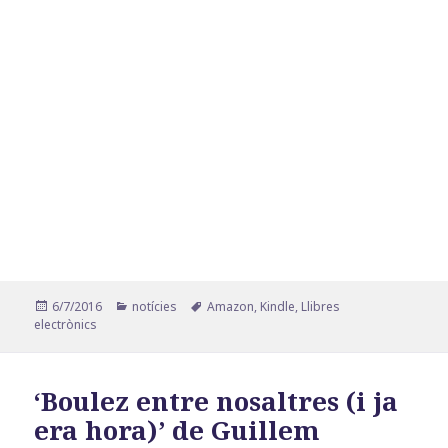
Publicat
Categories
Etiquetes
6/7/2016
notícies
Amazon
,
Kindle
,
Llibres
el
electrònics
‘Boulez entre nosaltres (i ja
era hora)’ de Guillem