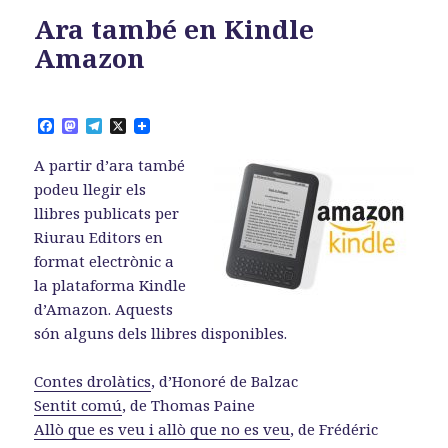
Ara també en Kindle
Amazon
F
M
T
X
a
a
e
c
s
l
A partir d’ara també
e
t
e
b
o
g
podeu llegir els
o
d
r
llibres publicats per
o
o
a
k
n
m
Riurau Editors en
format electrònic a
la plataforma Kindle
d’Amazon. Aquests
són alguns dels llibres disponibles.
Contes drolàtics
, d’Honoré de Balzac
Sentit comú
, de Thomas Paine
Allò que es veu i allò que no es veu
, de Frédéric