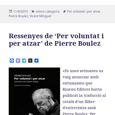
Publicat
Categories
Etiquetes
11/6/2015
sense categoria
Per voluntat i per atzar
,
el
Pierre Boulez
,
Vicent Minguet
Ressenyes de ‘Per voluntat i
per atzar’ de Pierre Boulez
F
M
T
X
a
a
e
c
s
l
«Fa unes setmanes us
e
t
e
b
o
g
vaig anunciar amb
o
d
r
entusiasme que
o
o
a
k
n
m
Riurau Editors havia
publicat la traducció al
català d’un llibre
d’entrevistes amb
Pierre Boulez:
Per