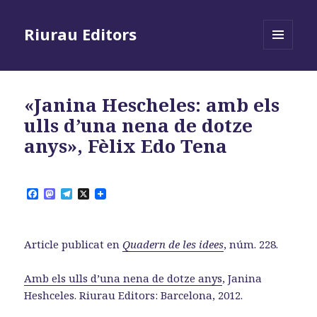
Riurau Editors
MENÚ
I
GINYS
«Janina Hescheles: amb els
ulls d’una nena de dotze
anys», Fèlix Edo Tena
F
M
T
X
a
a
e
c
s
l
e
t
e
b
o
g
Article publicat en
Quadern de les idees
, núm. 228.
o
d
r
o
o
a
k
n
m
Amb els ulls d’una nena de dotze anys
, Janina
Heshceles. Riurau Editors: Barcelona, 2012.