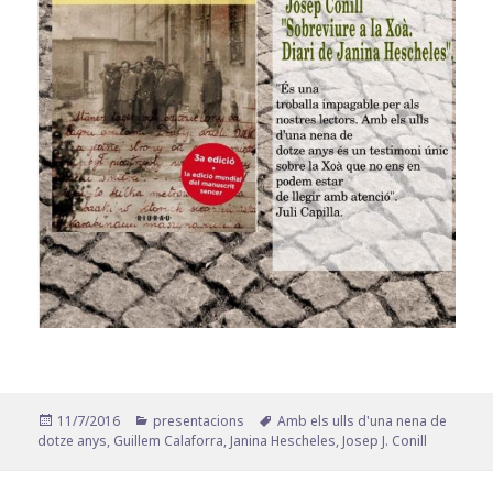
Publicat
Categories
Etiquetes
11/7/2016
presentacions
Amb els ulls d'una nena de
el
dotze anys
,
Guillem Calaforra
,
Janina Hescheles
,
Josep J. Conill