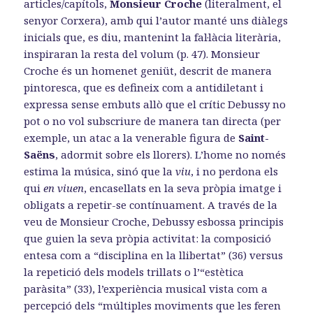
articles/capítols,
Monsieur Croche
(literalment, el
senyor Corxera), amb qui l’autor manté uns diàlegs
inicials que, es diu, mantenint la fal·làcia literària,
inspiraran la resta del volum (p. 47). Monsieur
Croche és un homenet geniüt, descrit de manera
pintoresca, que es defineix com a antidiletant i
expressa sense embuts allò que el crític Debussy no
pot o no vol subscriure de manera tan directa (per
exemple, un atac a la venerable figura de
Saint-
Saëns
, adormit sobre els llorers). L’home no només
estima la música, sinó que la
viu
, i no perdona els
qui
en viuen
, encasellats en la seva pròpia imatge i
obligats a repetir-se contínuament. A través de la
veu de Monsieur Croche, Debussy esbossa principis
que guien la seva pròpia activitat: la composició
entesa com a “disciplina en la llibertat” (36) versus
la repetició dels models trillats o l’“estètica
paràsita” (33), l’experiència musical vista com a
percepció dels “múltiples moviments que les feren