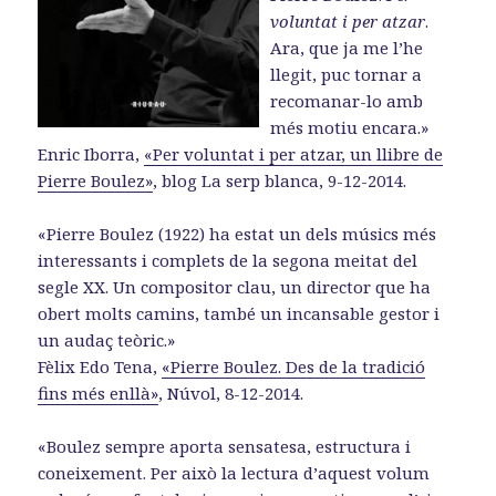
voluntat i per atzar
.
Ara, que ja me l’he
llegit, puc tornar a
recomanar-lo amb
més motiu encara.»
Enric Iborra,
«Per voluntat i per atzar, un llibre de
Pierre Boulez»
, blog La serp blanca, 9-12-2014.
«Pierre Boulez (1922) ha estat un dels músics més
interessants i complets de la segona meitat del
segle XX. Un compositor clau, un director que ha
obert molts camins, també un incansable gestor i
un audaç teòric.»
Fèlix Edo Tena,
«Pierre Boulez. Des de la tradició
fins més enllà»
, Núvol, 8-12-2014.
«Boulez sempre aporta sensatesa, estructura i
coneixement. Per això la lectura d’aquest volum