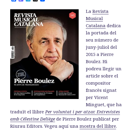
a
a
e
c
s
l
La
Revista
e
t
e
b
o
g
Musical
o
d
r
Catalana
dedica
o
o
a
k
n
m
la portada del
seu número de
juny-juliol del
2015 a Pierre
Boulez. Hi
podreu llegir un
article sobre el
compositor
francès signat
per Vicent
Minguet, que ha
traduït el llibre
Per voluntat i per atzar. Entrevistes
amb Célestine Deliège
de Pierre Boulez publicat per
Riurau Editors. Vegeu aquí una
mostra del llibre
.