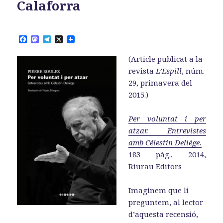
Calaforra
F
M
T
X
a
a
e
c
s
l
(Article publicat a la
e
t
e
b
o
g
revista
L’Espill
, núm.
o
d
r
29, primavera del
o
o
a
k
n
m
2015.)
Per voluntat i per
atzar. Entrevistes
amb Célestin Deliège.
183 pàg., 2014,
Riurau Editors
Imaginem que li
preguntem, al lector
d’aquesta recensió,