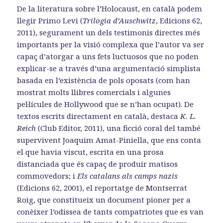
De la literatura sobre l’Holocaust, en català podem
llegir Primo Levi (
Trilogia d’Auschwitz
, Edicions 62,
2011), segurament un dels testimonis directes més
importants per la visió complexa que l’autor va ser
capaç d’atorgar a uns fets luctuosos que no poden
explicar-se a través d’una argumentació simplista
basada en l’existència de pols oposats (com han
mostrat molts llibres comercials i algunes
pel·lícules de Hollywood que se n’han ocupat). De
textos escrits directament en català, destaca
K. L.
Reich
(Club Editor, 2011), una ficció coral del també
supervivent Joaquim Amat-Piniella, que ens conta
el que havia viscut, escrita en una prosa
distanciada que és capaç de produir matisos
commovedors; i
Els catalans als camps nazis
(Edicions 62, 2001), el reportatge de Montserrat
Roig, que constitueix un document pioner per a
conèixer l’odissea de tants compatriotes que es van