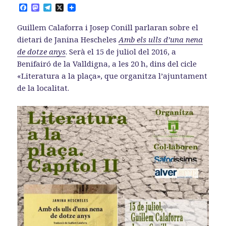
F
M
T
X
a
a
e
c
s
l
Guillem Calaforra i Josep Conill parlaran sobre el
e
t
e
b
o
g
dietari de Janina Hescheles
Amb els ulls d’una nena
o
d
r
de dotze anys
. Serà el 15 de juliol del 2016, a
o
o
a
k
n
m
Benifairó de la Valldigna, a les 20 h, dins del cicle
«Literatura a la plaça», que organitza l’ajuntament
de la localitat.