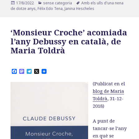
Publicat
Categories
Etiquetes
17/8/2022
sense categoria
Amb els ulls d'una nena
el
de dotze anys
,
Fèlix Edo Tena
,
Janina Hescheles
‘Monsieur Croche’ acomiada
l’any Debussy en català, de
Maria Toldrà
F
M
T
X
a
a
e
c
s
l
(Publicat en el
e
t
e
b
o
g
blog de Maria
o
d
r
Toldrà
, 31-12-
o
o
a
k
n
m
2018)
A punt de
tancar-se l’any
en què se