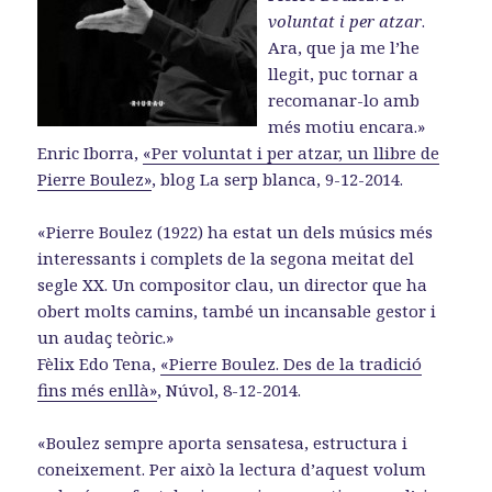
voluntat i per atzar
.
Ara, que ja me l’he
llegit, puc tornar a
recomanar-lo amb
més motiu encara.»
Enric Iborra,
«Per voluntat i per atzar, un llibre de
Pierre Boulez»
, blog La serp blanca, 9-12-2014.
«Pierre Boulez (1922) ha estat un dels músics més
interessants i complets de la segona meitat del
segle XX. Un compositor clau, un director que ha
obert molts camins, també un incansable gestor i
un audaç teòric.»
Fèlix Edo Tena,
«Pierre Boulez. Des de la tradició
fins més enllà»
, Núvol, 8-12-2014.
«Boulez sempre aporta sensatesa, estructura i
coneixement. Per això la lectura d’aquest volum