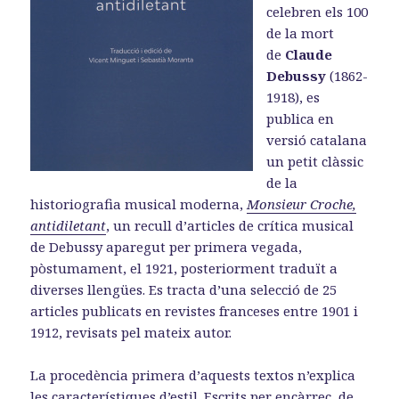
celebren els 100
de la mort
de
Claude
Debussy
(1862-
1918), es
publica en
versió catalana
un petit clàssic
de la
historiografia musical moderna,
Monsieur Croche,
antidiletant
, un recull d’articles de crítica musical
de Debussy aparegut per primera vegada,
pòstumament, el 1921, posteriorment traduït a
diverses llengües. Es tracta d’una selecció de 25
articles publicats en revistes franceses entre 1901 i
1912, revisats pel mateix autor.
La procedència primera d’aquests textos n’explica
les característiques d’estil. Escrits per encàrrec, de