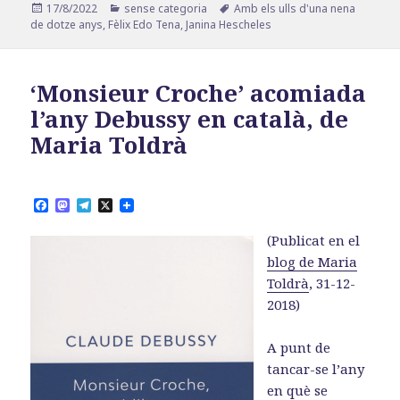
Publicat
Categories
Etiquetes
17/8/2022
sense categoria
Amb els ulls d'una nena
el
de dotze anys
,
Fèlix Edo Tena
,
Janina Hescheles
‘Monsieur Croche’ acomiada
l’any Debussy en català, de
Maria Toldrà
F
M
T
X
a
a
e
c
s
l
(Publicat en el
e
t
e
b
o
g
blog de Maria
o
d
r
Toldrà
, 31-12-
o
o
a
k
n
m
2018)
A punt de
tancar-se l’any
en què se