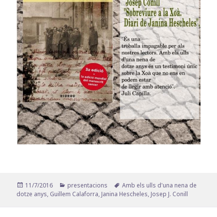
Publicat
Categories
Etiquetes
11/7/2016
presentacions
Amb els ulls d'una nena de
el
dotze anys
,
Guillem Calaforra
,
Janina Hescheles
,
Josep J. Conill