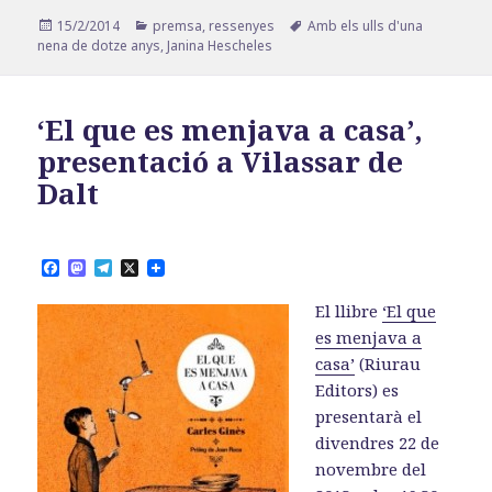
Publicat
Categories
Etiquetes
15/2/2014
premsa
,
ressenyes
Amb els ulls d'una
el
nena de dotze anys
,
Janina Hescheles
‘El que es menjava a casa’,
presentació a Vilassar de
Dalt
F
M
T
X
a
a
e
c
s
l
El llibre
‘El que
e
t
e
b
o
g
es menjava a
o
d
r
casa’
(Riurau
o
o
a
k
n
m
Editors) es
presentarà el
divendres 22 de
novembre del