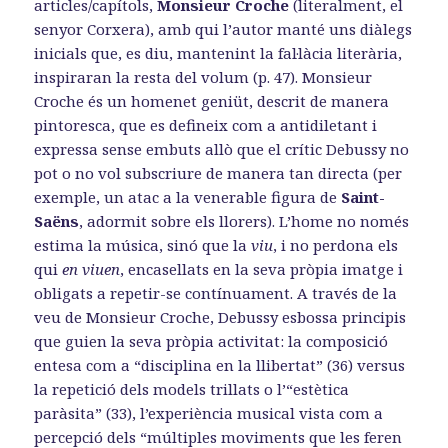
articles/capítols,
Monsieur Croche
(literalment, el
senyor Corxera), amb qui l’autor manté uns diàlegs
inicials que, es diu, mantenint la fal·làcia literària,
inspiraran la resta del volum (p. 47). Monsieur
Croche és un homenet geniüt, descrit de manera
pintoresca, que es defineix com a antidiletant i
expressa sense embuts allò que el crític Debussy no
pot o no vol subscriure de manera tan directa (per
exemple, un atac a la venerable figura de
Saint-
Saëns
, adormit sobre els llorers). L’home no només
estima la música, sinó que la
viu
, i no perdona els
qui
en viuen
, encasellats en la seva pròpia imatge i
obligats a repetir-se contínuament. A través de la
veu de Monsieur Croche, Debussy esbossa principis
que guien la seva pròpia activitat: la composició
entesa com a “disciplina en la llibertat” (36) versus
la repetició dels models trillats o l’“estètica
paràsita” (33), l’experiència musical vista com a
percepció dels “múltiples moviments que les feren