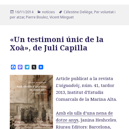
Publicat
Categories
Etiquetes
16/11/2014
notícies
Célestine Deliège
,
Per voluntat i
el
per atzar
,
Pierre Boulez
,
Vicent Minguet
«Un testimoni únic de la
Xoà», de Juli Capilla
F
M
T
X
a
a
e
c
s
l
Article publicat a la revista
e
t
e
b
o
g
L’aiguadolç
, núm. 41, tardor
o
d
r
2013, Institut d’Estudis
o
o
a
k
n
m
Comarcals de la Marina Alta.
Amb els ulls d’una nena de
dotze anys
, Janina Heshceles.
Riurau Editors: Barcelona,