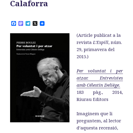
Calaforra
F
M
T
X
a
a
e
c
s
l
(Article publicat a la
e
t
e
b
o
g
revista
L’Espill
, núm.
o
d
r
29, primavera del
o
o
a
k
n
m
2015.)
Per voluntat i per
atzar. Entrevistes
amb Célestin Deliège.
183 pàg., 2014,
Riurau Editors
Imaginem que li
preguntem, al lector
d’aquesta recensió,