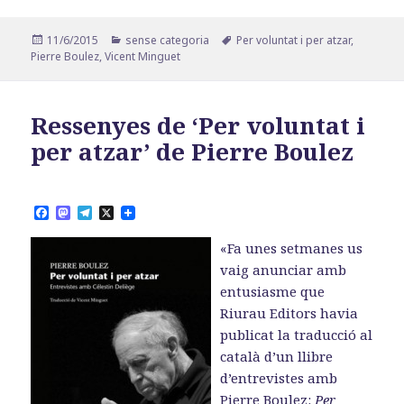
Publicat
Categories
Etiquetes
11/6/2015
sense categoria
Per voluntat i per atzar
,
el
Pierre Boulez
,
Vicent Minguet
Ressenyes de ‘Per voluntat i
per atzar’ de Pierre Boulez
F
M
T
X
a
a
e
c
s
l
«Fa unes setmanes us
e
t
e
b
o
g
vaig anunciar amb
o
d
r
entusiasme que
o
o
a
k
n
m
Riurau Editors havia
publicat la traducció al
català d’un llibre
d’entrevistes amb
Pierre Boulez:
Per