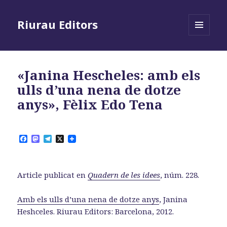
Riurau Editors
MENÚ
I
GINYS
«Janina Hescheles: amb els
ulls d’una nena de dotze
anys», Fèlix Edo Tena
F
M
T
X
a
a
e
c
s
l
e
t
e
b
o
g
Article publicat en
Quadern de les idees
, núm. 228.
o
d
r
o
o
a
k
n
m
Amb els ulls d’una nena de dotze anys
, Janina
Heshceles. Riurau Editors: Barcelona, 2012.