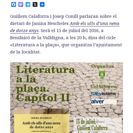
F
M
T
X
a
a
e
c
s
l
Guillem Calaforra i Josep Conill parlaran sobre el
e
t
e
b
o
g
dietari de Janina Hescheles
Amb els ulls d’una nena
o
d
r
de dotze anys
. Serà el 15 de juliol del 2016, a
o
o
a
k
n
m
Benifairó de la Valldigna, a les 20 h, dins del cicle
«Literatura a la plaça», que organitza l’ajuntament
de la localitat.