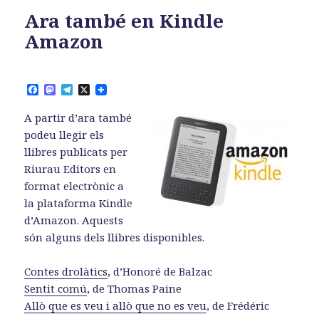
Ara també en Kindle
Amazon
F
M
T
X
a
a
e
c
s
l
A partir d’ara també
e
t
e
b
o
g
podeu llegir els
o
d
r
llibres publicats per
o
o
a
k
n
m
Riurau Editors en
format electrònic a
la plataforma Kindle
d’Amazon. Aquests
són alguns dels llibres disponibles.
Contes drolàtics
, d’Honoré de Balzac
Sentit comú
, de Thomas Paine
Allò que es veu i allò que no es veu
, de Frédéric