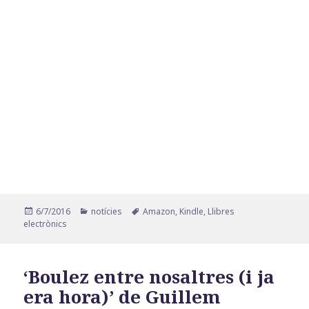
Publicat
Categories
Etiquetes
6/7/2016
notícies
Amazon
,
Kindle
,
Llibres
el
electrònics
‘Boulez entre nosaltres (i ja
era hora)’ de Guillem