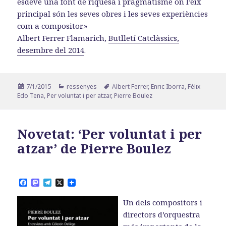
esdevé una font de riquesa i pragmatisme on l’eix
principal són les seves obres i les seves experiències
com a compositor.»
Albert Ferrer Flamarich,
Butlletí Catclàssics,
desembre del 2014
.
Publicat
Categories
Etiquetes
7/1/2015
ressenyes
Albert Ferrer
,
Enric Iborra
,
Fèlix
el
Edo Tena
,
Per voluntat i per atzar
,
Pierre Boulez
Novetat: ‘Per voluntat i per
atzar’ de Pierre Boulez
F
M
T
X
a
a
e
c
s
l
Un dels compositors i
e
t
e
b
o
g
directors d’orquestra
o
d
r