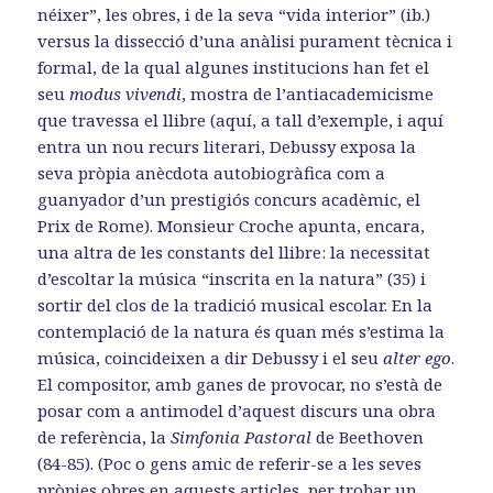
néixer”, les obres, i de la seva “vida interior” (ib.)
versus la dissecció d’una anàlisi purament tècnica i
formal, de la qual algunes institucions han fet el
seu
modus vivendi
, mostra de l’antiacademicisme
que travessa el llibre (aquí, a tall d’exemple, i aquí
entra un nou recurs literari, Debussy exposa la
seva pròpia anècdota autobiogràfica com a
guanyador d’un prestigiós concurs acadèmic, el
Prix de Rome). Monsieur Croche apunta, encara,
una altra de les constants del llibre: la necessitat
d’escoltar la música “inscrita en la natura” (35) i
sortir del clos de la tradició musical escolar. En la
contemplació de la natura és quan més s’estima la
música, coincideixen a dir Debussy i el seu
alter ego
.
El compositor, amb ganes de provocar, no s’està de
posar com a antimodel d’aquest discurs una obra
de referència, la
Simfonia
Pastoral
de Beethoven
(84-85). (Poc o gens amic de referir-se a les seves
pròpies obres en aquests articles, per trobar un