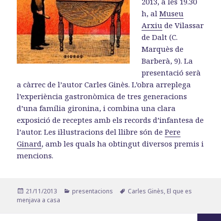
2013, a les 19.30
h, al
Museu
Arxiu
de Vilassar
de Dalt (C.
Marquès de
Barberà, 9). La
presentació serà
a càrrec de l’autor Carles Ginès. L’obra arreplega
l’experiència gastronòmica de tres generacions
d’una família gironina, i combina una clara
exposició de receptes amb els records d’infantesa de
l’autor. Les il·lustracions del llibre són de
Pere
Ginard
, amb les quals ha obtingut diversos premis i
mencions.
Publicat
Categories
Etiquetes
21/11/2013
presentacions
Carles Ginès
,
El que es
el
menjava a casa
Paginació