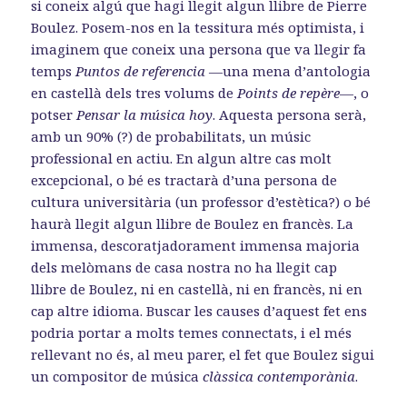
si coneix algú que hagi llegit algun llibre de Pierre
Boulez. Posem-nos en la tessitura més optimista, i
imaginem que coneix una persona que va llegir fa
temps
Puntos de referencia
—una mena d’antologia
en castellà dels tres volums de
Points de repère—
, o
potser
Pensar la música hoy
. Aquesta persona serà,
amb un 90% (?) de probabilitats, un músic
professional en actiu. En algun altre cas molt
excepcional, o bé es tractarà d’una persona de
cultura universitària (un professor d’estètica?) o bé
haurà llegit algun llibre de Boulez en francès. La
immensa, descoratjadorament immensa majoria
dels melòmans de casa nostra no ha llegit cap
llibre de Boulez, ni en castellà, ni en francès, ni en
cap altre idioma. Buscar les causes d’aquest fet ens
podria portar a molts temes connectats, i el més
rellevant no és, al meu parer, el fet que Boulez sigui
un compositor de música
clàssica contemporània
.