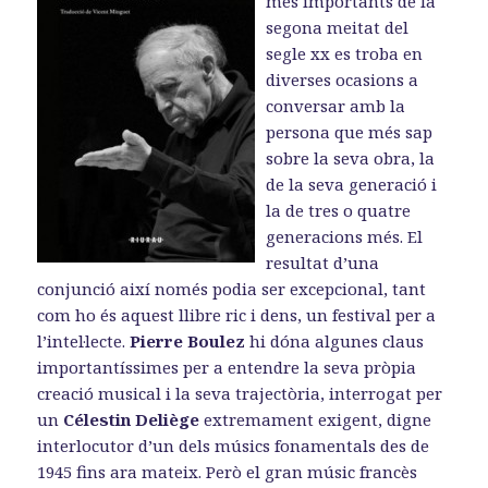
més importants de la
o
o
a
k
n
m
segona meitat del
segle xx es troba en
diverses ocasions a
conversar amb la
persona que més sap
sobre la seva obra, la
de la seva generació i
la de tres o quatre
generacions més. El
resultat d’una
conjunció així només podia ser excepcional, tant
com ho és aquest llibre ric i dens, un festival per a
l’intel·lecte.
Pierre Boulez
hi dóna algunes claus
importantíssimes per a entendre la seva pròpia
creació musical i la seva trajectòria, interrogat per
un
Célestin Deliège
extremament exigent, digne
interlocutor d’un dels músics fonamentals des de
1945 fins ara mateix. Però el gran músic francès