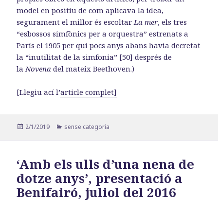
model en positiu de com aplicava la idea,
segurament el millor és escoltar
La mer
, els tres
“esbossos simfònics per a orquestra” estrenats a
París el 1905 per qui pocs anys abans havia decretat
la “inutilitat de la simfonia” [50] després de
la
Novena
del mateix Beethoven.)
[Llegiu ací l’
article complet]
Publicat
Categories
2/1/2019
sense categoria
el
‘Amb els ulls d’una nena de
dotze anys’, presentació a
Benifairó, juliol del 2016