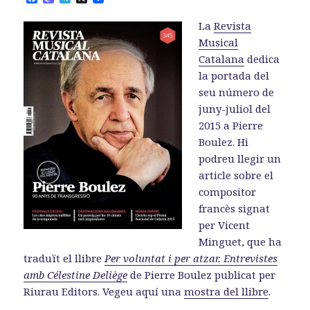
a
a
e
c
s
l
La
Revista
e
t
e
b
o
g
Musical
o
d
r
Catalana
dedica
o
o
a
k
n
m
la portada del
seu número de
juny-juliol del
2015 a Pierre
Boulez. Hi
podreu llegir un
article sobre el
compositor
francès signat
per Vicent
Minguet, que ha
traduït el llibre
Per voluntat i per atzar. Entrevistes
amb Célestine Deliège
de Pierre Boulez publicat per
Riurau Editors. Vegeu aquí una
mostra del llibre
.