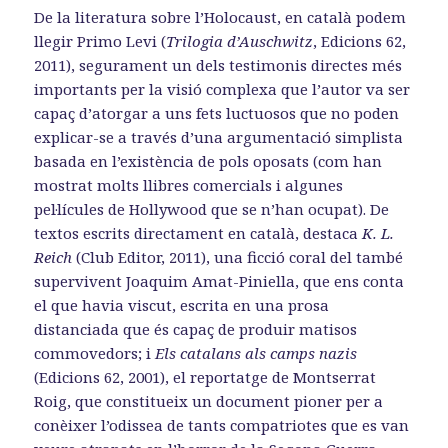
De la literatura sobre l’Holocaust, en català podem
llegir Primo Levi (
Trilogia d’Auschwitz
, Edicions 62,
2011), segurament un dels testimonis directes més
importants per la visió complexa que l’autor va ser
capaç d’atorgar a uns fets luctuosos que no poden
explicar-se a través d’una argumentació simplista
basada en l’existència de pols oposats (com han
mostrat molts llibres comercials i algunes
pel·lícules de Hollywood que se n’han ocupat). De
textos escrits directament en català, destaca
K. L.
Reich
(Club Editor, 2011), una ficció coral del també
supervivent Joaquim Amat-Piniella, que ens conta
el que havia viscut, escrita en una prosa
distanciada que és capaç de produir matisos
commovedors; i
Els catalans als camps nazis
(Edicions 62, 2001), el reportatge de Montserrat
Roig, que constitueix un document pioner per a
conèixer l’odissea de tants compatriotes que es van