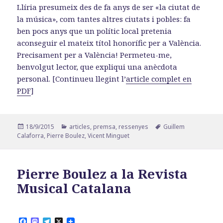
Llíria presumeix des de fa anys de ser «la ciutat de
la música», com tantes altres ciutats i pobles: fa
ben pocs anys que un polític local pretenia
aconseguir el mateix títol honorífic per a València.
Precisament per a València! Permeteu-me,
benvolgut lector, que expliqui una anècdota
personal. [Continueu llegint l’
article complet en
PDF
]
Publicat
Categories
Etiquetes
18/9/2015
articles
,
premsa
,
ressenyes
Guillem
el
Calaforra
,
Pierre Boulez
,
Vicent Minguet
Pierre Boulez a la Revista
Musical Catalana
F
M
T
X