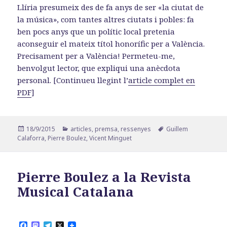
Llíria presumeix des de fa anys de ser «la ciutat de
la música», com tantes altres ciutats i pobles: fa
ben pocs anys que un polític local pretenia
aconseguir el mateix títol honorífic per a València.
Precisament per a València! Permeteu-me,
benvolgut lector, que expliqui una anècdota
personal. [Continueu llegint l’
article complet en
PDF
]
Publicat
Categories
Etiquetes
18/9/2015
articles
,
premsa
,
ressenyes
Guillem
el
Calaforra
,
Pierre Boulez
,
Vicent Minguet
Pierre Boulez a la Revista
Musical Catalana
F
M
T
X