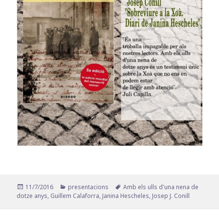
Publicat
Categories
Etiquetes
11/7/2016
presentacions
Amb els ulls d'una nena de
el
dotze anys
,
Guillem Calaforra
,
Janina Hescheles
,
Josep J. Conill