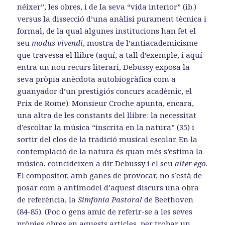
néixer”, les obres, i de la seva “vida interior” (ib.)
versus la dissecció d’una anàlisi purament tècnica i
formal, de la qual algunes institucions han fet el
seu
modus vivendi
, mostra de l’antiacademicisme
que travessa el llibre (aquí, a tall d’exemple, i aquí
entra un nou recurs literari, Debussy exposa la
seva pròpia anècdota autobiogràfica com a
guanyador d’un prestigiós concurs acadèmic, el
Prix de Rome). Monsieur Croche apunta, encara,
una altra de les constants del llibre: la necessitat
d’escoltar la música “inscrita en la natura” (35) i
sortir del clos de la tradició musical escolar. En la
contemplació de la natura és quan més s’estima la
música, coincideixen a dir Debussy i el seu
alter ego
.
El compositor, amb ganes de provocar, no s’està de
posar com a antimodel d’aquest discurs una obra
de referència, la
Simfonia
Pastoral
de Beethoven
(84-85). (Poc o gens amic de referir-se a les seves
pròpies obres en aquests articles, per trobar un