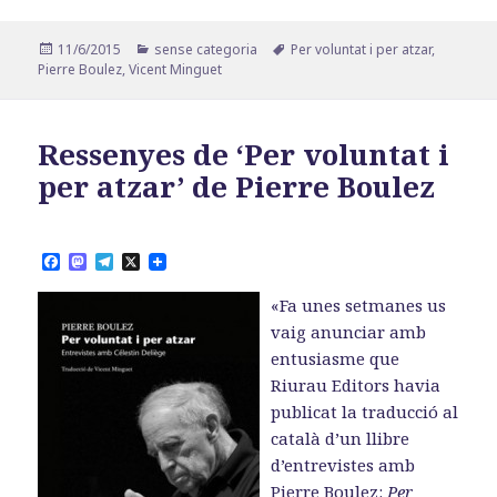
Publicat
Categories
Etiquetes
11/6/2015
sense categoria
Per voluntat i per atzar
,
el
Pierre Boulez
,
Vicent Minguet
Ressenyes de ‘Per voluntat i
per atzar’ de Pierre Boulez
F
M
T
X
a
a
e
c
s
l
«Fa unes setmanes us
e
t
e
b
o
g
vaig anunciar amb
o
d
r
entusiasme que
o
o
a
k
n
m
Riurau Editors havia
publicat la traducció al
català d’un llibre
d’entrevistes amb
Pierre Boulez:
Per