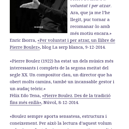
voluntat i per atzar
.
Ara, que ja me l’he
llegit, puc tornar a
recomanar-lo amb
més motiu encara.»
Enric Iborra,
«Per voluntat i per atzar, un llibre de
Pierre Boulez»
, blog La serp blanca, 9-12-2014.
«Pierre Boulez (1922) ha estat un dels músics més
interessants i complets de la segona meitat del
segle XX. Un compositor clau, un director que ha
obert molts camins, també un incansable gestor i
un audaç teòric.»
Fèlix Edo Tena,
«Pierre Boulez. Des de la tradició
fins més enllà»
, Núvol, 8-12-2014.
«Boulez sempre aporta sensatesa, estructura i
coneixement. Per això la lectura d’aquest volum