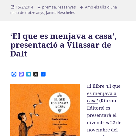
Publicat
Categories
Etiquetes
15/2/2014
premsa
,
ressenyes
Amb els ulls d'una
el
nena de dotze anys
,
Janina Hescheles
‘El que es menjava a casa’,
presentació a Vilassar de
Dalt
F
M
T
X
a
a
e
c
s
l
El llibre
‘El que
e
t
e
b
o
g
es menjava a
o
d
r
casa’
(Riurau
o
o
a
k
n
m
Editors) es
presentarà el
divendres 22 de
novembre del