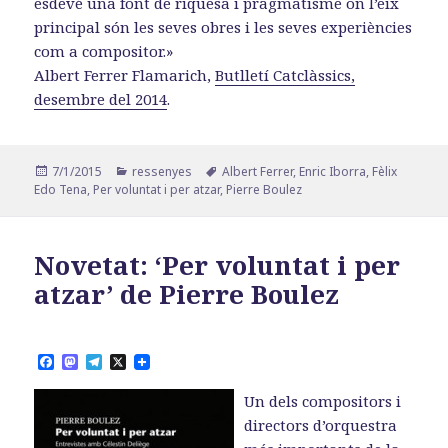
esdevé una font de riquesa i pragmatisme on l’eix
principal són les seves obres i les seves experiències
com a compositor.»
Albert Ferrer Flamarich,
Butlletí Catclàssics,
desembre del 2014
.
Publicat
Categories
Etiquetes
7/1/2015
ressenyes
Albert Ferrer
,
Enric Iborra
,
Fèlix
el
Edo Tena
,
Per voluntat i per atzar
,
Pierre Boulez
Novetat: ‘Per voluntat i per
atzar’ de Pierre Boulez
F
M
T
X
a
a
e
c
s
l
Un dels compositors i
e
t
e
b
o
g
directors d’orquestra
o
d
r