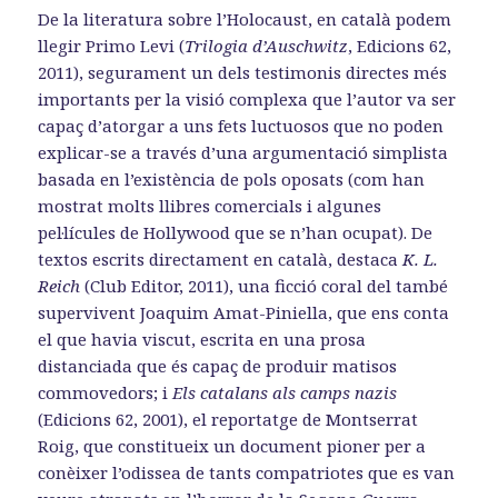
De la literatura sobre l’Holocaust, en català podem
llegir Primo Levi (
Trilogia d’Auschwitz
, Edicions 62,
2011), segurament un dels testimonis directes més
importants per la visió complexa que l’autor va ser
capaç d’atorgar a uns fets luctuosos que no poden
explicar-se a través d’una argumentació simplista
basada en l’existència de pols oposats (com han
mostrat molts llibres comercials i algunes
pel·lícules de Hollywood que se n’han ocupat). De
textos escrits directament en català, destaca
K. L.
Reich
(Club Editor, 2011), una ficció coral del també
supervivent Joaquim Amat-Piniella, que ens conta
el que havia viscut, escrita en una prosa
distanciada que és capaç de produir matisos
commovedors; i
Els catalans als camps nazis
(Edicions 62, 2001), el reportatge de Montserrat
Roig, que constitueix un document pioner per a
conèixer l’odissea de tants compatriotes que es van