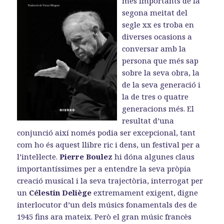
més importants de la
o
o
a
k
n
m
segona meitat del
segle xx es troba en
diverses ocasions a
conversar amb la
persona que més sap
sobre la seva obra, la
de la seva generació i
la de tres o quatre
generacions més. El
resultat d’una
conjunció així només podia ser excepcional, tant
com ho és aquest llibre ric i dens, un festival per a
l’intel·lecte.
Pierre Boulez
hi dóna algunes claus
importantíssimes per a entendre la seva pròpia
creació musical i la seva trajectòria, interrogat per
un
Célestin Deliège
extremament exigent, digne
interlocutor d’un dels músics fonamentals des de
1945 fins ara mateix. Però el gran músic francès