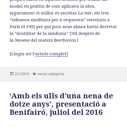
model en positiu de com aplicava la idea,
segurament el millor és escoltar
La mer
, els tres
“esbossos simfònics per a orquestra” estrenats a
París el 1905 per qui pocs anys abans havia decretat
la “inutilitat de la simfonia” [50] després de
la
Novena
del mateix Beethoven.)
[Llegiu ací l’
article complet]
Publicat
Categories
2/1/2019
sense categoria
el
‘Amb els ulls d’una nena de
dotze anys’, presentació a
Benifairó, juliol del 2016