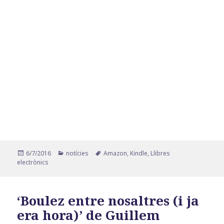
Publicat
Categories
Etiquetes
6/7/2016
notícies
Amazon
,
Kindle
,
Llibres
el
electrònics
‘Boulez entre nosaltres (i ja
era hora)’ de Guillem