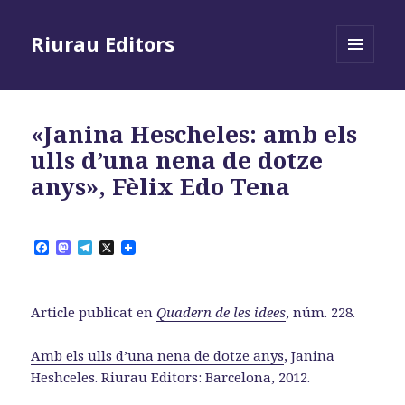
Riurau Editors
MENÚ
I
GINYS
«Janina Hescheles: amb els
ulls d’una nena de dotze
anys», Fèlix Edo Tena
F
M
T
X
a
a
e
c
s
l
e
t
e
b
o
g
Article publicat en
Quadern de les idees
, núm. 228.
o
d
r
o
o
a
k
n
m
Amb els ulls d’una nena de dotze anys
, Janina
Heshceles. Riurau Editors: Barcelona, 2012.