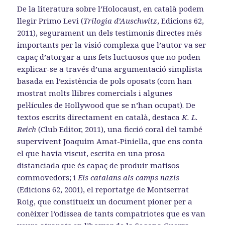
De la literatura sobre l’Holocaust, en català podem
llegir Primo Levi (
Trilogia d’Auschwitz
, Edicions 62,
2011), segurament un dels testimonis directes més
importants per la visió complexa que l’autor va ser
capaç d’atorgar a uns fets luctuosos que no poden
explicar-se a través d’una argumentació simplista
basada en l’existència de pols oposats (com han
mostrat molts llibres comercials i algunes
pel·lícules de Hollywood que se n’han ocupat). De
textos escrits directament en català, destaca
K. L.
Reich
(Club Editor, 2011), una ficció coral del també
supervivent Joaquim Amat-Piniella, que ens conta
el que havia viscut, escrita en una prosa
distanciada que és capaç de produir matisos
commovedors; i
Els catalans als camps nazis
(Edicions 62, 2001), el reportatge de Montserrat
Roig, que constitueix un document pioner per a
conèixer l’odissea de tants compatriotes que es van