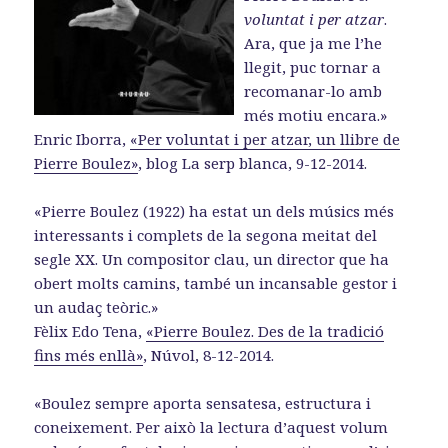
voluntat i per atzar
.
Ara, que ja me l’he
llegit, puc tornar a
recomanar-lo amb
més motiu encara.»
Enric Iborra,
«Per voluntat i per atzar, un llibre de
Pierre Boulez»
, blog La serp blanca, 9-12-2014.
«Pierre Boulez (1922) ha estat un dels músics més
interessants i complets de la segona meitat del
segle XX. Un compositor clau, un director que ha
obert molts camins, també un incansable gestor i
un audaç teòric.»
Fèlix Edo Tena,
«Pierre Boulez. Des de la tradició
fins més enllà»
, Núvol, 8-12-2014.
«Boulez sempre aporta sensatesa, estructura i
coneixement. Per això la lectura d’aquest volum