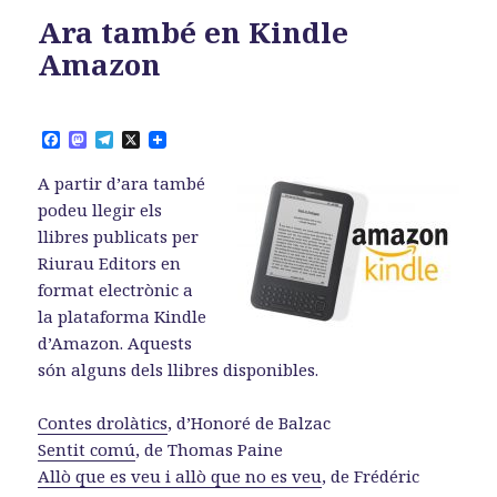
Ara també en Kindle
Amazon
F
M
T
X
a
a
e
c
s
l
A partir d’ara també
e
t
e
b
o
g
podeu llegir els
o
d
r
llibres publicats per
o
o
a
k
n
m
Riurau Editors en
format electrònic a
la plataforma Kindle
d’Amazon. Aquests
són alguns dels llibres disponibles.
Contes drolàtics
, d’Honoré de Balzac
Sentit comú
, de Thomas Paine
Allò que es veu i allò que no es veu
, de Frédéric