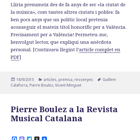
Llíria presumeix des de fa anys de ser «la ciutat de
la música», com tantes altres ciutats i pobles: fa
ben pocs anys que un polític local pretenia
aconseguir el mateix títol honorífic per a València.
Precisament per a València! Permeteu-me,
benvolgut lector, que expliqui una anècdota
personal. [Continueu llegint l’
article complet en
PDF
]
Publicat
Categories
Etiquetes
18/9/2015
articles
,
premsa
,
ressenyes
Guillem
el
Calaforra
,
Pierre Boulez
,
Vicent Minguet
Pierre Boulez a la Revista
Musical Catalana
F
M
T
X