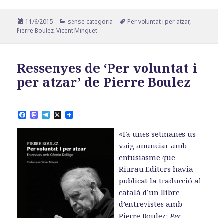
Publicat
Categories
Etiquetes
11/6/2015
sense categoria
Per voluntat i per atzar
,
el
Pierre Boulez
,
Vicent Minguet
Ressenyes de ‘Per voluntat i
per atzar’ de Pierre Boulez
F
M
T
X
a
a
e
c
s
l
«Fa unes setmanes us
e
t
e
b
o
g
vaig anunciar amb
o
d
r
entusiasme que
o
o
a
k
n
m
Riurau Editors havia
publicat la traducció al
català d’un llibre
d’entrevistes amb
Pierre Boulez:
Per