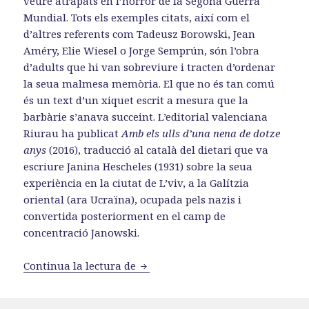
veure atrapats en l’horror de la Segona Guerra
Mundial. Tots els exemples citats, així com el
d’altres referents com Tadeusz Borowski, Jean
Améry, Elie Wiesel o Jorge Semprún, són l’obra
d’adults que hi van sobreviure i tracten d’ordenar
la seua malmesa memòria. El que no és tan comú
és un text d’un xiquet escrit a mesura que la
barbàrie s’anava succeint. L’editorial valenciana
Riurau ha publicat
Amb els ulls d’una nena de dotze
anys
(2016), traducció al català del dietari que va
escriure Janina Hescheles (1931) sobre la seua
experiència en la ciutat de L’viv, a la Galítzia
oriental (ara Ucraïna), ocupada pels nazis i
convertida posteriorment en el camp de
concentració Janowski.
«Janina Hescheles: amb els ulls d
Continua la lectura de