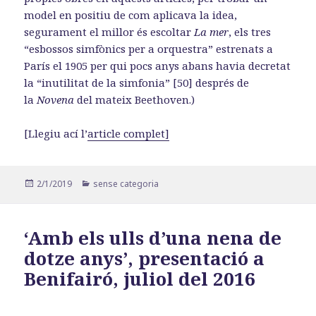
model en positiu de com aplicava la idea,
segurament el millor és escoltar
La mer
, els tres
“esbossos simfònics per a orquestra” estrenats a
París el 1905 per qui pocs anys abans havia decretat
la “inutilitat de la simfonia” [50] després de
la
Novena
del mateix Beethoven.)
[Llegiu ací l’
article complet]
Publicat
Categories
2/1/2019
sense categoria
el
‘Amb els ulls d’una nena de
dotze anys’, presentació a
Benifairó, juliol del 2016