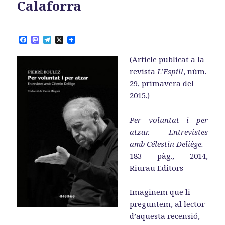
Calaforra
F
M
T
X
a
a
e
c
s
l
(Article publicat a la
e
t
e
b
o
g
revista
L’Espill
, núm.
o
d
r
29, primavera del
o
o
a
k
n
m
2015.)
Per voluntat i per
atzar. Entrevistes
amb Célestin Deliège.
183 pàg., 2014,
Riurau Editors
Imaginem que li
preguntem, al lector
d’aquesta recensió,