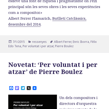
esdevé una font de riquesa i pragmatisme on l’eix
principal són les seves obres i les seves experiències
com a compositor.»
Albert Ferrer Flamarich,
Butlletí Catclàssics,
desembre del 2014
.
Publicat
Categories
Etiquetes
7/1/2015
ressenyes
Albert Ferrer
,
Enric Iborra
,
Fèlix
el
Edo Tena
,
Per voluntat i per atzar
,
Pierre Boulez
Novetat: ‘Per voluntat i per
atzar’ de Pierre Boulez
F
M
T
X
a
a
e
c
s
l
Un dels compositors i
e
t
e
b
o
g
directors d’orquestra
o
d
r