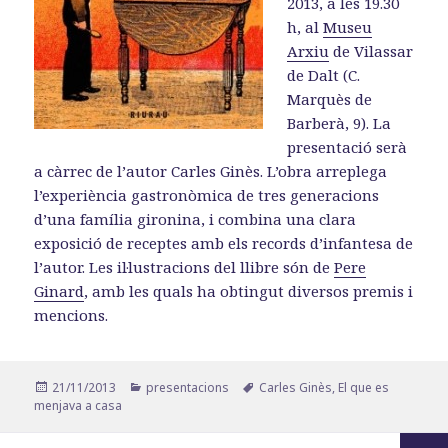
2013, a les 19.30
h, al
Museu
Arxiu
de Vilassar
de Dalt (C.
Marquès de
Barberà, 9). La
presentació serà
a càrrec de l’autor Carles Ginès. L’obra arreplega
l’experiència gastronòmica de tres generacions
d’una família gironina, i combina una clara
exposició de receptes amb els records d’infantesa de
l’autor. Les il·lustracions del llibre són de
Pere
Ginard
, amb les quals ha obtingut diversos premis i
mencions.
Publicat
Categories
Etiquetes
21/11/2013
presentacions
Carles Ginès
,
El que es
el
menjava a casa
Paginació