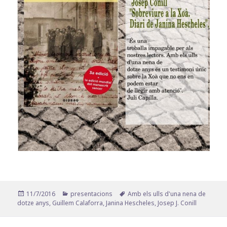
Publicat
Categories
Etiquetes
11/7/2016
presentacions
Amb els ulls d'una nena de
el
dotze anys
,
Guillem Calaforra
,
Janina Hescheles
,
Josep J. Conill