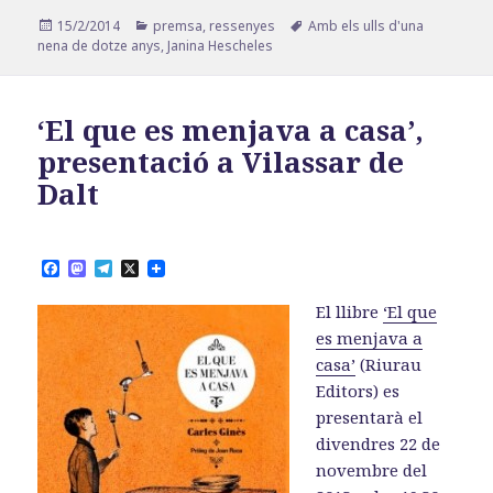
Publicat
Categories
Etiquetes
15/2/2014
premsa
,
ressenyes
Amb els ulls d'una
el
nena de dotze anys
,
Janina Hescheles
‘El que es menjava a casa’,
presentació a Vilassar de
Dalt
F
M
T
X
a
a
e
c
s
l
El llibre
‘El que
e
t
e
b
o
g
es menjava a
o
d
r
casa’
(Riurau
o
o
a
k
n
m
Editors) es
presentarà el
divendres 22 de
novembre del