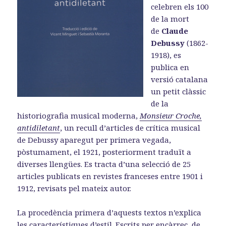
celebren els 100
de la mort
de
Claude
Debussy
(1862-
1918), es
publica en
versió catalana
un petit clàssic
de la
historiografia musical moderna,
Monsieur Croche,
antidiletant
, un recull d’articles de crítica musical
de Debussy aparegut per primera vegada,
pòstumament, el 1921, posteriorment traduït a
diverses llengües. Es tracta d’una selecció de 25
articles publicats en revistes franceses entre 1901 i
1912, revisats pel mateix autor.
La procedència primera d’aquests textos n’explica
les característiques d’estil. Escrits per encàrrec, de