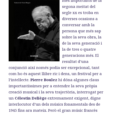
més importants de la
o
o
a
k
n
m
segona meitat del
segle xx es troba en
diverses ocasions a
conversar amb la
persona que més sap
sobre la seva obra, la
de la seva generació i
la de tres o quatre
generacions més. El
resultat d’una
conjunció així només podia ser excepcional, tant
com ho és aquest llibre ric i dens, un festival per a
l’intel·lecte.
Pierre Boulez
hi dóna algunes claus
importantíssimes per a entendre la seva pròpia
creació musical i la seva trajectòria, interrogat per
un
Célestin Deliège
extremament exigent, digne
interlocutor d’un dels músics fonamentals des de
1945 fins ara mateix. Però el gran músic francès