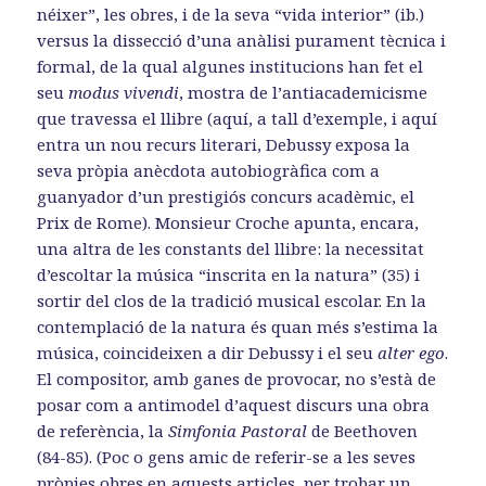
néixer”, les obres, i de la seva “vida interior” (ib.)
versus la dissecció d’una anàlisi purament tècnica i
formal, de la qual algunes institucions han fet el
seu
modus vivendi
, mostra de l’antiacademicisme
que travessa el llibre (aquí, a tall d’exemple, i aquí
entra un nou recurs literari, Debussy exposa la
seva pròpia anècdota autobiogràfica com a
guanyador d’un prestigiós concurs acadèmic, el
Prix de Rome). Monsieur Croche apunta, encara,
una altra de les constants del llibre: la necessitat
d’escoltar la música “inscrita en la natura” (35) i
sortir del clos de la tradició musical escolar. En la
contemplació de la natura és quan més s’estima la
música, coincideixen a dir Debussy i el seu
alter ego
.
El compositor, amb ganes de provocar, no s’està de
posar com a antimodel d’aquest discurs una obra
de referència, la
Simfonia
Pastoral
de Beethoven
(84-85). (Poc o gens amic de referir-se a les seves
pròpies obres en aquests articles, per trobar un