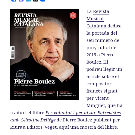
a
a
e
c
s
l
La
Revista
e
t
e
b
o
g
Musical
o
d
r
Catalana
dedica
o
o
a
k
n
m
la portada del
seu número de
juny-juliol del
2015 a Pierre
Boulez. Hi
podreu llegir un
article sobre el
compositor
francès signat
per Vicent
Minguet, que ha
traduït el llibre
Per voluntat i per atzar. Entrevistes
amb Célestine Deliège
de Pierre Boulez publicat per
Riurau Editors. Vegeu aquí una
mostra del llibre
.