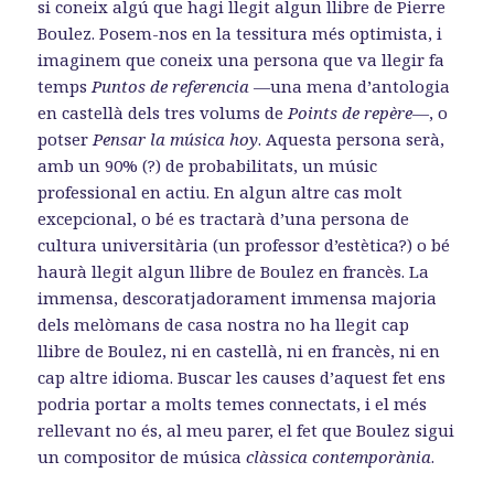
si coneix algú que hagi llegit algun llibre de Pierre
Boulez. Posem-nos en la tessitura més optimista, i
imaginem que coneix una persona que va llegir fa
temps
Puntos de referencia
—una mena d’antologia
en castellà dels tres volums de
Points de repère—
, o
potser
Pensar la música hoy
. Aquesta persona serà,
amb un 90% (?) de probabilitats, un músic
professional en actiu. En algun altre cas molt
excepcional, o bé es tractarà d’una persona de
cultura universitària (un professor d’estètica?) o bé
haurà llegit algun llibre de Boulez en francès. La
immensa, descoratjadorament immensa majoria
dels melòmans de casa nostra no ha llegit cap
llibre de Boulez, ni en castellà, ni en francès, ni en
cap altre idioma. Buscar les causes d’aquest fet ens
podria portar a molts temes connectats, i el més
rellevant no és, al meu parer, el fet que Boulez sigui
un compositor de música
clàssica contemporània
.