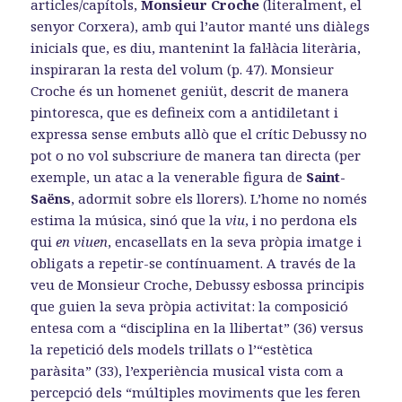
articles/capítols,
Monsieur Croche
(literalment, el
senyor Corxera), amb qui l’autor manté uns diàlegs
inicials que, es diu, mantenint la fal·làcia literària,
inspiraran la resta del volum (p. 47). Monsieur
Croche és un homenet geniüt, descrit de manera
pintoresca, que es defineix com a antidiletant i
expressa sense embuts allò que el crític Debussy no
pot o no vol subscriure de manera tan directa (per
exemple, un atac a la venerable figura de
Saint-
Saëns
, adormit sobre els llorers). L’home no només
estima la música, sinó que la
viu
, i no perdona els
qui
en viuen
, encasellats en la seva pròpia imatge i
obligats a repetir-se contínuament. A través de la
veu de Monsieur Croche, Debussy esbossa principis
que guien la seva pròpia activitat: la composició
entesa com a “disciplina en la llibertat” (36) versus
la repetició dels models trillats o l’“estètica
paràsita” (33), l’experiència musical vista com a
percepció dels “múltiples moviments que les feren