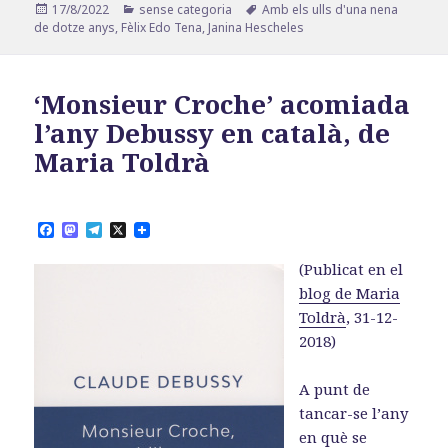
Publicat
Categories
Etiquetes
17/8/2022
sense categoria
Amb els ulls d'una nena
el
de dotze anys
,
Fèlix Edo Tena
,
Janina Hescheles
‘Monsieur Croche’ acomiada
l’any Debussy en català, de
Maria Toldrà
F
M
T
X
a
a
e
c
s
l
(Publicat en el
e
t
e
b
o
g
blog de Maria
o
d
r
Toldrà
, 31-12-
o
o
a
k
n
m
2018)
A punt de
tancar-se l’any
en què se