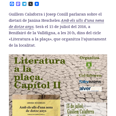
F
M
T
X
a
a
e
c
s
l
Guillem Calaforra i Josep Conill parlaran sobre el
e
t
e
b
o
g
dietari de Janina Hescheles
Amb els ulls d’una nena
o
d
r
de dotze anys
. Serà el 15 de juliol del 2016, a
o
o
a
k
n
m
Benifairó de la Valldigna, a les 20 h, dins del cicle
«Literatura a la plaça», que organitza l’ajuntament
de la localitat.