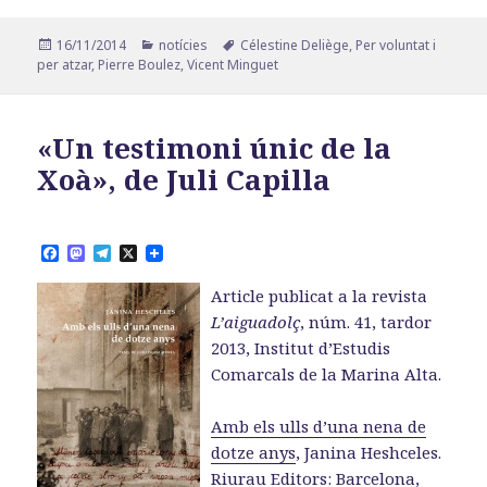
Publicat
Categories
Etiquetes
16/11/2014
notícies
Célestine Deliège
,
Per voluntat i
el
per atzar
,
Pierre Boulez
,
Vicent Minguet
«Un testimoni únic de la
Xoà», de Juli Capilla
F
M
T
X
a
a
e
c
s
l
Article publicat a la revista
e
t
e
b
o
g
L’aiguadolç
, núm. 41, tardor
o
d
r
2013, Institut d’Estudis
o
o
a
k
n
m
Comarcals de la Marina Alta.
Amb els ulls d’una nena de
dotze anys
, Janina Heshceles.
Riurau Editors: Barcelona,