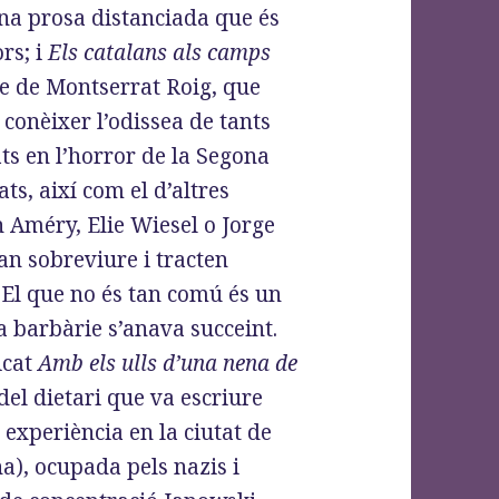
una prosa distanciada que és
rs; i
Els catalans als camps
ge de Montserrat Roig, que
conèixer l’odissea de tants
ts en l’horror de la Segona
ts, així com el d’altres
 Améry, Elie Wiesel o Jorge
an sobreviure i tracten
El que no és tan comú és un
a barbàrie s’anava succeint.
icat
Amb els ulls d’una nena de
del dietari que va escriure
 experiència en la ciutat de
ïna), ocupada pels nazis i