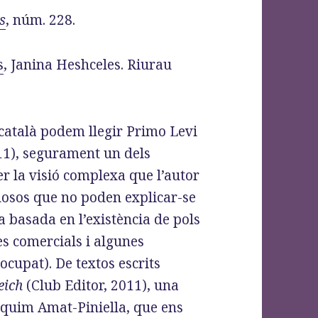
s
, núm. 228.
s
, Janina Heshceles. Riurau
 català podem llegir Primo Levi
011), segurament un dels
r la visió complexa que l’autor
tuosos que no poden explicar-se
 basada en l’existència de pols
s comercials i algunes
ocupat). De textos escrits
eich
(Club Editor, 2011), una
aquim Amat-Piniella, que ens