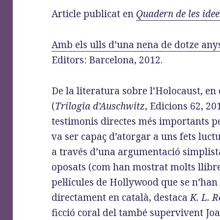
o
d
r
Article publicat en
Quadern de les idee
o
o
a
k
n
m
Amb els ulls d’una nena de dotze any
Editors: Barcelona, 2012.
De la literatura sobre l’Holocaust, en
(
Trilogia d’Auschwitz
, Edicions 62, 2
testimonis directes més importants pe
va ser capaç d’atorgar a uns fets luc
a través d’una argumentació simplista
oposats (com han mostrat molts llibre
pel·lícules de Hollywood que se n’han 
directament en català, destaca
K. L. R
ficció coral del també supervivent Jo