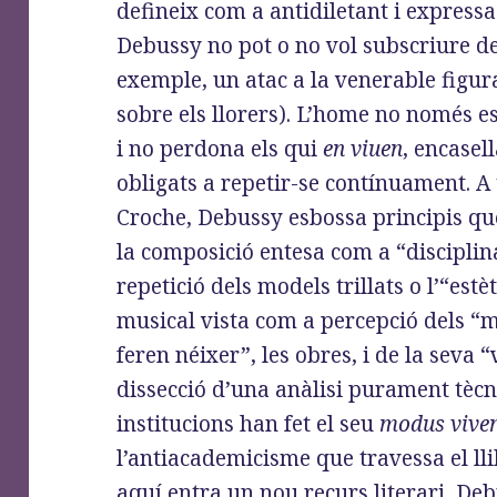
defineix com a antidiletant i expressa
Debussy no pot o no vol subscriure d
exemple, un atac a la venerable figu
sobre els llorers). L’home no només e
i no perdona els qui
en viuen
, encasel
obligats a repetir-se contínuament. A
Croche, Debussy esbossa principis que
la composició entesa com a “disciplina
repetició dels models trillats o l’“estè
musical vista com a percepció dels “
feren néixer”, les obres, i de la seva “
dissecció d’una anàlisi purament tècn
institucions han fet el seu
modus vive
l’antiacademicisme que travessa el llib
aquí entra un nou recurs literari, De