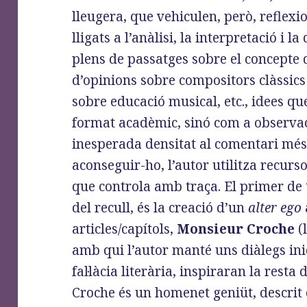
lleugera, que vehiculen, però, reflexi
lligats a l’anàlisi, la interpretació i l
plens de passatges sobre el concepte 
d’opinions sobre compositors clàssic
sobre educació musical, etc., idees q
format acadèmic, sinó com a observa
inesperada densitat al comentari més
aconseguir-ho, l’autor utilitza recurso
que controla amb traça. El primer de t
del recull, és la creació d’un
alter ego
articles/capítols,
Monsieur Croche
(
amb qui l’autor manté uns diàlegs inic
fal·làcia literària, inspiraran la resta
Croche és un homenet geniüt, descrit