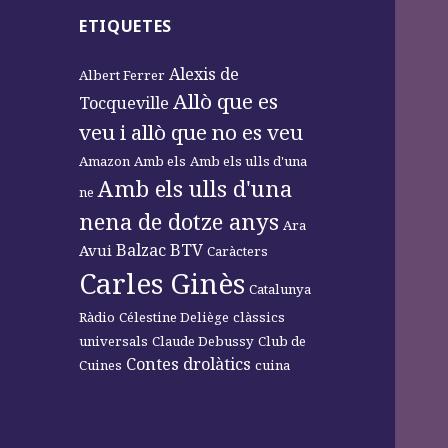
ETIQUETES
Alexis de
Albert Ferrer
Allò que es
Tocqueville
veu i allò que no es veu
Amazon
Amb els
Amb els ulls d'una
Amb els ulls d'una
ne
nena de dotze anys
Ara
Balzac
BTV
Avui
Caràcters
Carles Ginès
Catalunya
Ràdio
Célestine Deliège
clàssics
universals
Claude Debussy
Club de
Contes drolàtics
Cuines
cuina