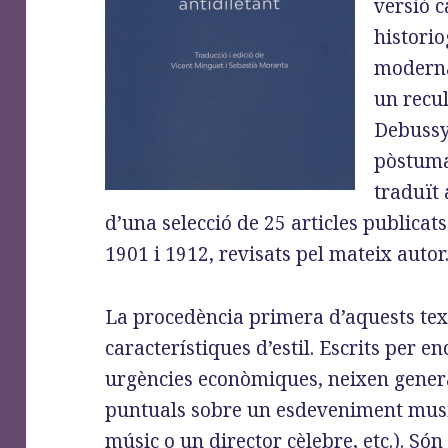
versió c
historio
modern
un recul
Debussy
pòstuma
traduït 
d’una selecció de 25 articles publicat
1901 i 1912, revisats pel mateix autor
La procedència primera d’aquests text
característiques d’estil. Escrits per 
urgències econòmiques, neixen gene
puntuals sobre un esdeveniment musica
músic o un director cèlebre, etc.). Só