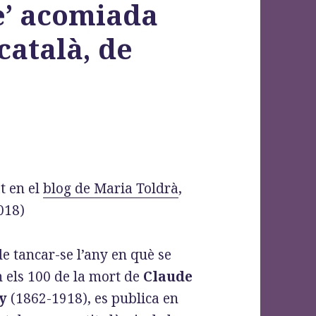
e’ acomiada
català, de
t en el
blog de Maria Toldrà
,
018)
e tancar-se l’any en què se
n els 100 de la mort de
Claude
y
(1862-1918), es publica en