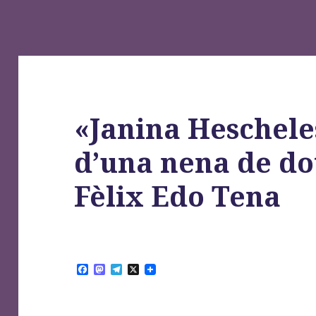
«Janina Hescheles
d’una nena de do
Fèlix Edo Tena
F
M
T
X
a
a
e
c
s
l
e
t
e
b
o
g