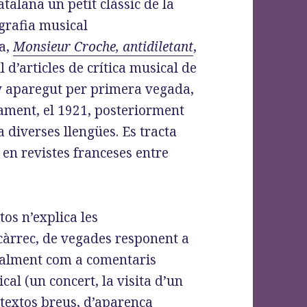
atalana un petit clàssic de la
grafia musical
a,
Monsieur Croche, antidiletant
,
l d’articles de crítica musical de
 aparegut per primera vegada,
ment, el 1921, posteriorment
a diverses llengües. Es tracta
s en revistes franceses entre
.
os n’explica les
encàrrec, de vegades responent a
ralment com a comentaris
l (un concert, la visita d’un
n textos breus, d’aparença