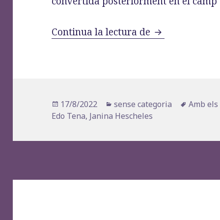
convertida posteriorment en el camp 
«Janina Hesche
Continua la lectura de
Publicat
Categories
Etiquete
17/8/2022
sense categoria
Amb els 
el
Edo Tena
,
Janina Hescheles