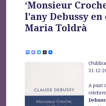
‘Monsieur Croch
l’any Debussy en 
Maria Toldrà
F
M
T
X
a
a
e
c
s
l
(Publica
e
t
e
b
o
g
31-12-2
o
d
r
o
o
a
k
n
m
A punt d
celebre
Debuss