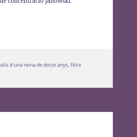
de concentració Janowski.
les: amb els ulls d’una nena de dotze anys», Fèli
s
ulls d'una nena de dotze anys
,
Fèlix