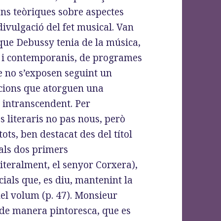
ons teòriques sobre aspectes
a divulgació del fet musical. Van
que Debussy tenia de la música,
s i contemporanis, de programes
ue no s’exposen seguint un
cions que atorguen una
 intranscendent. Per
s literaris no pas nous, però
ots, ben destacat des del títol
als dos primers
literalment, el senyor Corxera),
ials que, es diu, mantenint la
 del volum (p. 47). Monsieur
 de manera pintoresca, que es