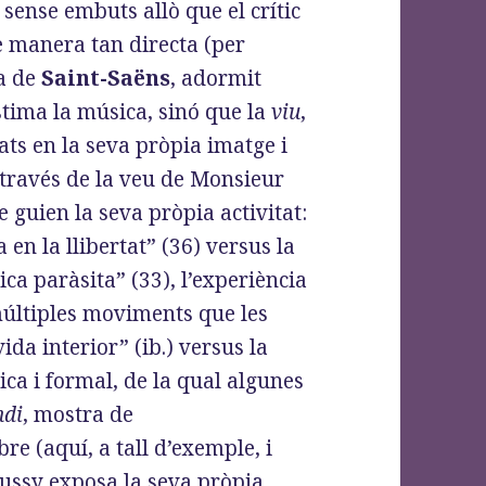
 sense embuts allò que el crític
e manera tan directa (per
ra de
Saint-Saëns
, adormit
stima la música, sinó que la
viu
,
lats en la seva pròpia imatge i
 través de la veu de Monsieur
 guien la seva pròpia activitat:
 en la llibertat” (36) versus la
tica paràsita” (33), l’experiència
múltiples moviments que les
vida interior” (ib.) versus la
ica i formal, de la qual algunes
ndi
, mostra de
re (aquí, a tall d’exemple, i
bussy exposa la seva pròpia