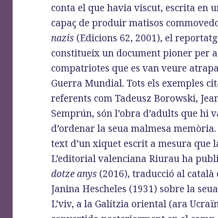
conta el que havia viscut, escrita en 
capaç de produir matisos commovedo
nazis
(Edicions 62, 2001), el reportat
constitueix un document pioner per a 
compatriotes que es van veure atrapa
Guerra Mundial. Tots els exemples cita
referents com Tadeusz Borowski, Jean
Semprún, són l’obra d’adults que hi v
d’ordenar la seua malmesa memòria. 
text d’un xiquet escrit a mesura que l
L’editorial valenciana Riurau ha publ
dotze anys
(2016), traducció al català 
Janina Hescheles (1931) sobre la seua
L’viv, a la Galítzia oriental (ara Ucra