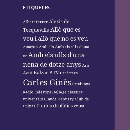
ETIQUETES
Alexis de
Albert Ferrer
Allò que es
Tocqueville
veu i allò que no es veu
Amazon
Amb els
Amb els ulls d'una
Amb els ulls d'una
ne
nena de dotze anys
Ara
Balzac
BTV
Avui
Caràcters
Carles Ginès
Catalunya
Ràdio
Célestine Deliège
clàssics
universals
Claude Debussy
Club de
Contes drolàtics
Cuines
cuina