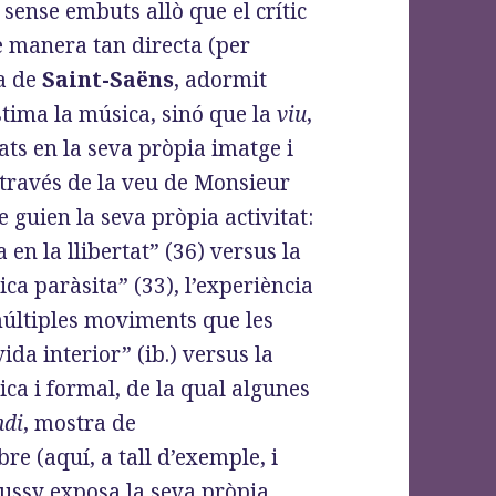
 sense embuts allò que el crític
e manera tan directa (per
ra de
Saint-Saëns
, adormit
stima la música, sinó que la
viu
,
lats en la seva pròpia imatge i
 través de la veu de Monsieur
 guien la seva pròpia activitat:
 en la llibertat” (36) versus la
tica paràsita” (33), l’experiència
múltiples moviments que les
vida interior” (ib.) versus la
ica i formal, de la qual algunes
ndi
, mostra de
re (aquí, a tall d’exemple, i
bussy exposa la seva pròpia