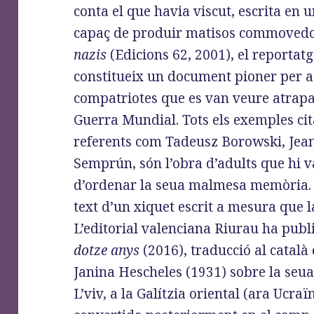
conta el que havia viscut, escrita en 
capaç de produir matisos commovedo
nazis
(Edicions 62, 2001), el reportat
constitueix un document pioner per a 
compatriotes que es van veure atrapa
Guerra Mundial. Tots els exemples cita
referents com Tadeusz Borowski, Jean
Semprún, són l’obra d’adults que hi v
d’ordenar la seua malmesa memòria. 
text d’un xiquet escrit a mesura que l
L’editorial valenciana Riurau ha publ
dotze anys
(2016), traducció al català 
Janina Hescheles (1931) sobre la seua
L’viv, a la Galítzia oriental (ara Ucra