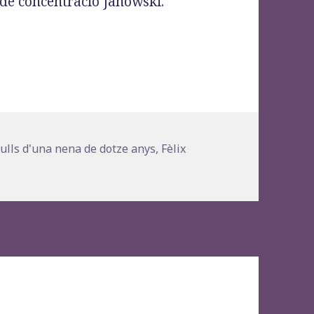
de concentració Janowski.
les: amb els ulls d’una nena de dotze anys», Fèli
s
ulls d'una nena de dotze anys
,
Fèlix