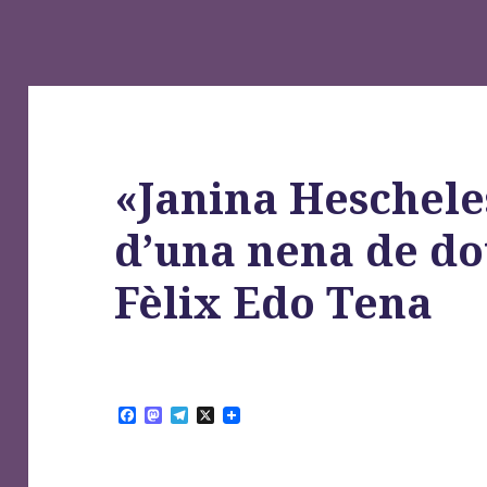
«Janina Hescheles
d’una nena de do
Fèlix Edo Tena
F
M
T
X
a
a
e
c
s
l
e
t
e
b
o
g