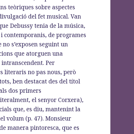
ons teòriques sobre aspectes
a divulgació del fet musical. Van
que Debussy tenia de la música,
s i contemporanis, de programes
ue no s’exposen seguint un
cions que atorguen una
 intranscendent. Per
s literaris no pas nous, però
ots, ben destacat des del títol
als dos primers
literalment, el senyor Corxera),
ials que, es diu, mantenint la
 del volum (p. 47). Monsieur
 de manera pintoresca, que es