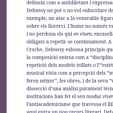
defineix com a antidiletant i expressa
Debussy no pot o no vol subscriure d
exemple, un atac a la venerable figu
sobre els llorers). L’home no només e
i no perdona els qui
en viuen
, encasel
obligats a repetir-se contínuament. A
Croche, Debussy esbossa principis que
la composició entesa com a “disciplina
repetició dels models trillats o l’“estè
musical vista com a percepció dels “
feren néixer”, les obres, i de la seva “
dissecció d’una anàlisi purament tècn
institucions han fet el seu
modus vive
l’antiacademicisme que travessa el llib
aquí entra un nou recurs literari, De