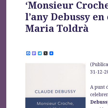
‘Monsieur Croch
l’any Debussy en 
Maria Toldrà
F
M
T
X
a
a
e
c
s
l
(Publica
e
t
e
b
o
g
31-12-2
o
d
r
o
o
a
k
n
m
A punt d
celebre
Debuss