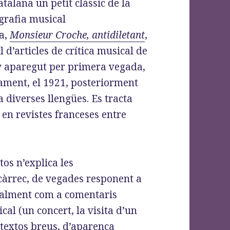
atalana un petit clàssic de la
grafia musical
a,
Monsieur Croche, antidiletant
,
l d’articles de crítica musical de
 aparegut per primera vegada,
ment, el 1921, posteriorment
a diverses llengües. Es tracta
s en revistes franceses entre
.
os n’explica les
encàrrec, de vegades responent a
ralment com a comentaris
l (un concert, la visita d’un
n textos breus, d’aparença