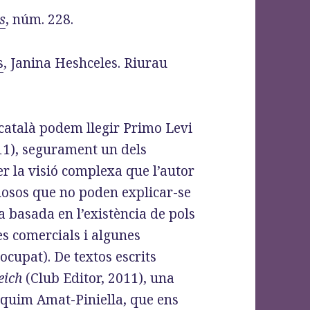
s
, núm. 228.
s
, Janina Heshceles. Riurau
 català podem llegir Primo Levi
011), segurament un dels
r la visió complexa que l’autor
tuosos que no poden explicar-se
 basada en l’existència de pols
s comercials i algunes
ocupat). De textos escrits
eich
(Club Editor, 2011), una
aquim Amat-Piniella, que ens