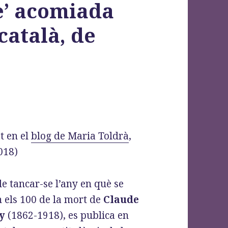
e’ acomiada
català, de
t en el
blog de Maria Toldrà
,
018)
e tancar-se l’any en què se
n els 100 de la mort de
Claude
y
(1862-1918), es publica en