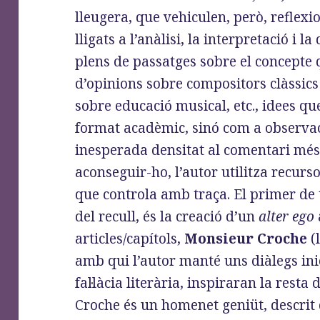
lleugera, que vehiculen, però, reflexi
lligats a l’anàlisi, la interpretació i l
plens de passatges sobre el concepte 
d’opinions sobre compositors clàssic
sobre educació musical, etc., idees q
format acadèmic, sinó com a observa
inesperada densitat al comentari més
aconseguir-ho, l’autor utilitza recurso
que controla amb traça. El primer de t
del recull, és la creació d’un
alter ego
articles/capítols,
Monsieur Croche
(
amb qui l’autor manté uns diàlegs inic
fal·làcia literària, inspiraran la resta
Croche és un homenet geniüt, descrit