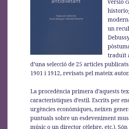
versió c
historio
modern
un recul
Debussy
pòstuma
traduït 
d’una selecció de 25 articles publicat
1901 i 1912, revisats pel mateix autor
La procedència primera d’aquests text
característiques d’estil. Escrits per 
urgències econòmiques, neixen gene
puntuals sobre un esdeveniment musica
músic o un director cèlebre, etc.). Só