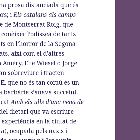
una prosa distanciada que és
rs; i
Els catalans als camps
ge de Montserrat Roig, que
conèixer l’odissea de tants
ts en l’horror de la Segona
ts, així com el d’altres
 Améry, Elie Wiesel o Jorge
an sobreviure i tracten
El que no és tan comú és un
a barbàrie s’anava succeint.
icat
Amb els ulls d’una nena de
del dietari que va escriure
 experiència en la ciutat de
ïna), ocupada pels nazis i