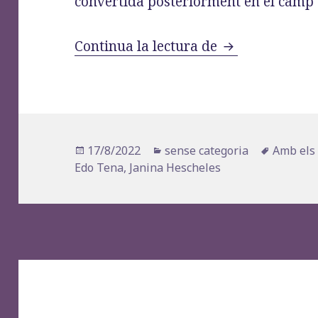
convertida posteriorment en el camp 
«Janina Hesche
Continua la lectura de
Publicat
Categories
Etiquete
17/8/2022
sense categoria
Amb els 
el
Edo Tena
,
Janina Hescheles