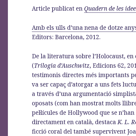
o
d
r
Article publicat en
Quadern de les idee
o
o
a
k
n
m
Amb els ulls d’una nena de dotze any
Editors: Barcelona, 2012.
De la literatura sobre l’Holocaust, en
(
Trilogia d’Auschwitz
, Edicions 62, 2
testimonis directes més importants pe
va ser capaç d’atorgar a uns fets luc
a través d’una argumentació simplista
oposats (com han mostrat molts llibre
pel·lícules de Hollywood que se n’han 
directament en català, destaca
K. L. R
ficció coral del també supervivent Jo