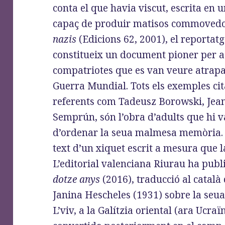
conta el que havia viscut, escrita en 
capaç de produir matisos commovedo
nazis
(Edicions 62, 2001), el reportat
constitueix un document pioner per a 
compatriotes que es van veure atrapa
Guerra Mundial. Tots els exemples cita
referents com Tadeusz Borowski, Jean
Semprún, són l’obra d’adults que hi v
d’ordenar la seua malmesa memòria. 
text d’un xiquet escrit a mesura que l
L’editorial valenciana Riurau ha publ
dotze anys
(2016), traducció al català 
Janina Hescheles (1931) sobre la seua
L’viv, a la Galítzia oriental (ara Ucra