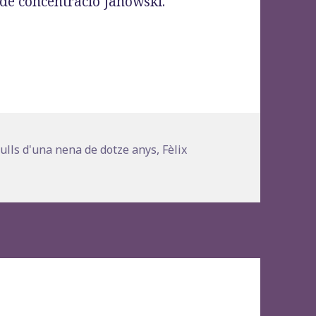
de concentració Janowski.
les: amb els ulls d’una nena de dotze anys», Fèli
s
ulls d'una nena de dotze anys
,
Fèlix