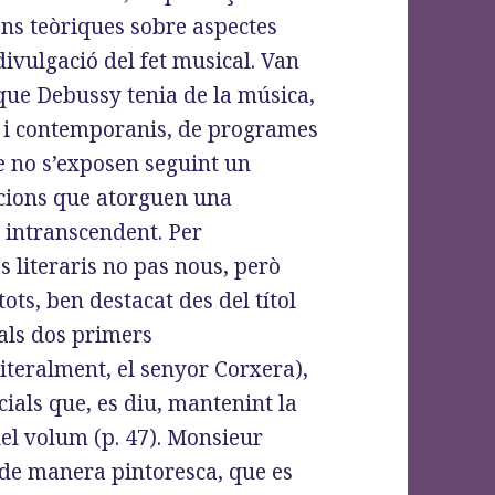
ons teòriques sobre aspectes
a divulgació del fet musical. Van
que Debussy tenia de la música,
s i contemporanis, de programes
ue no s’exposen seguint un
cions que atorguen una
 intranscendent. Per
s literaris no pas nous, però
ots, ben destacat des del títol
als dos primers
literalment, el senyor Corxera),
ials que, es diu, mantenint la
 del volum (p. 47). Monsieur
 de manera pintoresca, que es