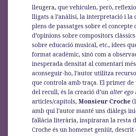
lleugera, que vehiculen, però, reflexi
lligats a l’anàlisi, la interpretació i l
plens de passatges sobre el concepte 
d’opinions sobre compositors clàssic
sobre educació musical, etc., idees q
format acadèmic, sinó com a observa
inesperada densitat al comentari més
aconseguir-ho, l’autor utilitza recurso
que controla amb traça. El primer de t
del recull, és la creació d’un
alter ego
articles/capítols,
Monsieur Croche
(
amb qui l’autor manté uns diàlegs inic
fal·làcia literària, inspiraran la resta
Croche és un homenet geniüt, descrit