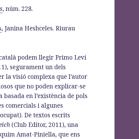
s
, núm. 228.
s
, Janina Heshceles. Riurau
 català podem llegir Primo Levi
011), segurament un dels
r la visió complexa que l’autor
tuosos que no poden explicar-se
 basada en l’existència de pols
s comercials i algunes
ocupat). De textos escrits
eich
(Club Editor, 2011), una
aquim Amat-Piniella, que ens