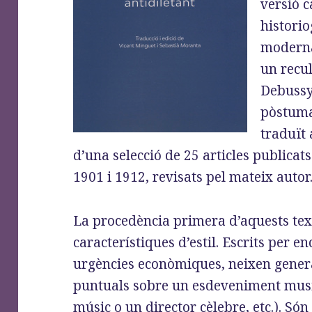
versió c
historio
modern
un recul
Debussy
pòstuma
traduït 
d’una selecció de 25 articles publicat
1901 i 1912, revisats pel mateix autor
La procedència primera d’aquests text
característiques d’estil. Escrits per 
urgències econòmiques, neixen gene
puntuals sobre un esdeveniment musica
músic o un director cèlebre, etc.). Só