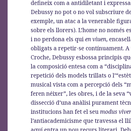
defineix com a antidiletant i expressa
Debussy no pot o no vol subscriure d
exemple, un atac a la venerable figu
sobre els llorers). L’home no només e
i no perdona els qui
en viuen
, encasel
obligats a repetir-se contínuament. A
Croche, Debussy esbossa principis que
la composició entesa com a “disciplina
repetició dels models trillats o l’“estè
musical vista com a percepció dels “
feren néixer”, les obres, i de la seva “
dissecció d’una anàlisi purament tècn
institucions han fet el seu
modus vive
l’antiacademicisme que travessa el llib
aquí entra un nou recurs literari, De