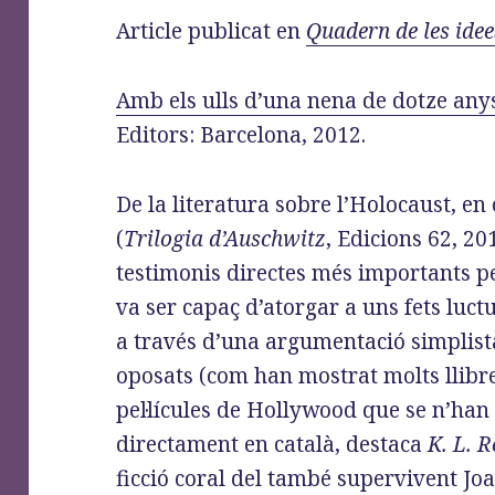
o
d
r
Article publicat en
Quadern de les idee
o
o
a
k
n
m
Amb els ulls d’una nena de dotze any
Editors: Barcelona, 2012.
De la literatura sobre l’Holocaust, en
(
Trilogia d’Auschwitz
, Edicions 62, 2
testimonis directes més importants pe
va ser capaç d’atorgar a uns fets luc
a través d’una argumentació simplista
oposats (com han mostrat molts llibre
pel·lícules de Hollywood que se n’han 
directament en català, destaca
K. L. R
ficció coral del també supervivent Jo