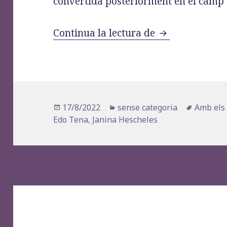
convertida posteriorment en el camp 
«Janina Hesche
Continua la lectura de
Publicat
Categories
Etiquete
17/8/2022
sense categoria
Amb els 
el
Edo Tena
,
Janina Hescheles