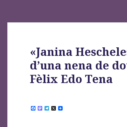
«Janina Hescheles
d’una nena de do
Fèlix Edo Tena
F
M
T
X
a
a
e
c
s
l
e
t
e
b
o
g