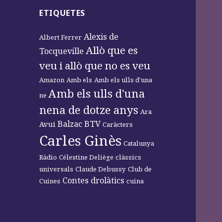
ETIQUETES
Alexis de
Albert Ferrer
Allò que es
Tocqueville
veu i allò que no es veu
Amazon
Amb els
Amb els ulls d'una
Amb els ulls d'una
ne
nena de dotze anys
Ara
Balzac
BTV
Avui
Caràcters
Carles Ginès
Catalunya
Ràdio
Célestine Deliège
clàssics
universals
Claude Debussy
Club de
Contes drolàtics
Cuines
cuina