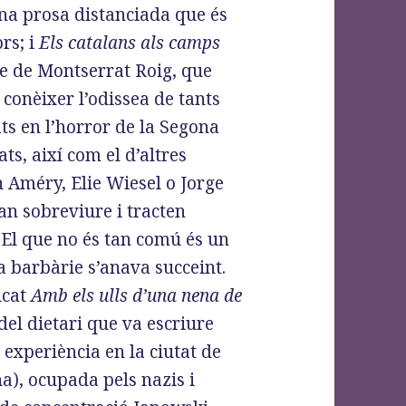
una prosa distanciada que és
rs; i
Els catalans als camps
ge de Montserrat Roig, que
conèixer l’odissea de tants
ts en l’horror de la Segona
ts, així com el d’altres
 Améry, Elie Wiesel o Jorge
an sobreviure i tracten
El que no és tan comú és un
a barbàrie s’anava succeint.
icat
Amb els ulls d’una nena de
del dietari que va escriure
 experiència en la ciutat de
ïna), ocupada pels nazis i