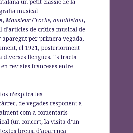
atalana un petit clàssic de la
grafia musical
a,
Monsieur Croche, antidiletant
,
l d’articles de crítica musical de
 aparegut per primera vegada,
ment, el 1921, posteriorment
a diverses llengües. Es tracta
s en revistes franceses entre
.
os n’explica les
encàrrec, de vegades responent a
ralment com a comentaris
l (un concert, la visita d’un
n textos breus, d’aparença