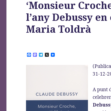
‘Monsieur Croch
l’any Debussy en 
Maria Toldrà
F
M
T
X
a
a
e
c
s
l
(Publica
e
t
e
b
o
g
31-12-2
o
d
r
o
o
a
k
n
m
A punt d
celebre
Debuss