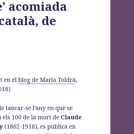
e’ acomiada
català, de
t en el
blog de Maria Toldrà
,
018)
e tancar-se l’any en què se
n els 100 de la mort de
Claude
y
(1862-1918), es publica en