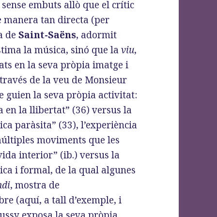
 sense embuts allò que el crític
e manera tan directa (per
ra de
Saint-Saëns
, adormit
stima la música, sinó que la
viu
,
lats en la seva pròpia imatge i
 través de la veu de Monsieur
 guien la seva pròpia activitat:
 en la llibertat” (36) versus la
tica paràsita” (33), l’experiència
múltiples moviments que les
vida interior” (ib.) versus la
ica i formal, de la qual algunes
ndi
, mostra de
re (aquí, a tall d’exemple, i
bussy exposa la seva pròpia