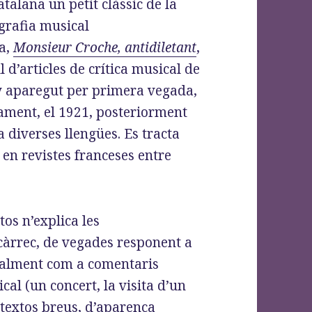
atalana un petit clàssic de la
grafia musical
a,
Monsieur Croche, antidiletant
,
l d’articles de crítica musical de
 aparegut per primera vegada,
ment, el 1921, posteriorment
a diverses llengües. Es tracta
s en revistes franceses entre
.
os n’explica les
encàrrec, de vegades responent a
ralment com a comentaris
l (un concert, la visita d’un
n textos breus, d’aparença