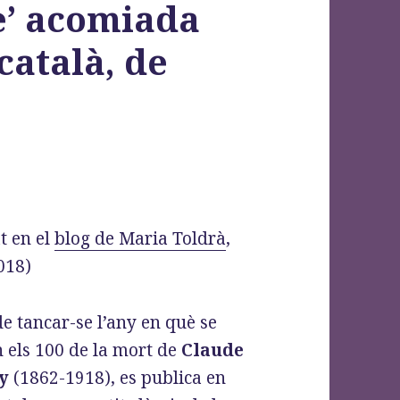
e’ acomiada
català, de
t en el
blog de Maria Toldrà
,
018)
e tancar-se l’any en què se
n els 100 de la mort de
Claude
y
(1862-1918), es publica en