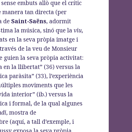
 sense embuts allò que el crític
e manera tan directa (per
ra de
Saint-Saëns
, adormit
stima la música, sinó que la
viu
,
lats en la seva pròpia imatge i
 través de la veu de Monsieur
 guien la seva pròpia activitat:
 en la llibertat” (36) versus la
tica paràsita” (33), l’experiència
múltiples moviments que les
vida interior” (ib.) versus la
ica i formal, de la qual algunes
ndi
, mostra de
re (aquí, a tall d’exemple, i
bussy exposa la seva pròpia