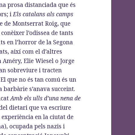
una prosa distanciada que és
rs; i
Els catalans als camps
ge de Montserrat Roig, que
conèixer l’odissea de tants
ts en l’horror de la Segona
ts, així com el d’altres
 Améry, Elie Wiesel o Jorge
an sobreviure i tracten
El que no és tan comú és un
a barbàrie s’anava succeint.
icat
Amb els ulls d’una nena de
del dietari que va escriure
 experiència en la ciutat de
ïna), ocupada pels nazis i