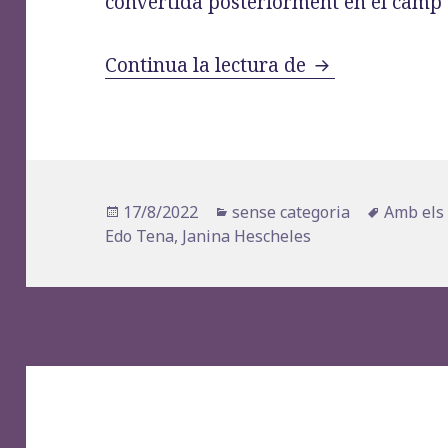
convertida posteriorment en el camp 
«Janina Hesche
Continua la lectura de
Publicat
Categories
Etiquete
17/8/2022
sense categoria
Amb els 
el
Edo Tena
,
Janina Hescheles