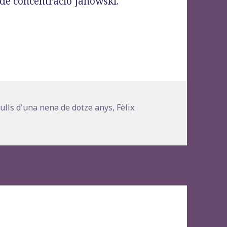
de concentració Janowski.
les: amb els ulls d’una nena de dotze anys», Fèli
s
ulls d'una nena de dotze anys
,
Fèlix