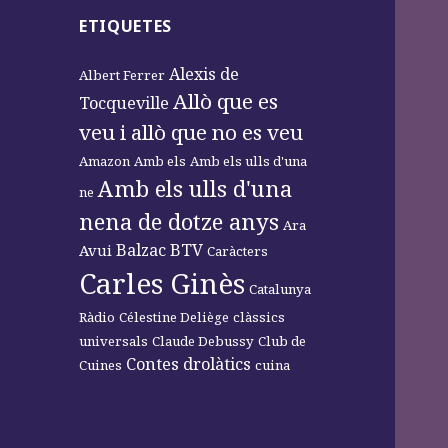
ETIQUETES
Alexis de
Albert Ferrer
Allò que es
Tocqueville
veu i allò que no es veu
Amazon
Amb els
Amb els ulls d'una
Amb els ulls d'una
ne
nena de dotze anys
Ara
Balzac
BTV
Avui
Caràcters
Carles Ginès
Catalunya
Ràdio
Célestine Deliège
clàssics
universals
Claude Debussy
Club de
Contes drolàtics
Cuines
cuina