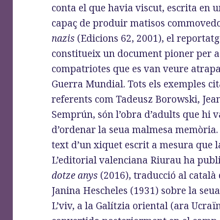
conta el que havia viscut, escrita en 
capaç de produir matisos commovedo
nazis
(Edicions 62, 2001), el reportat
constitueix un document pioner per a 
compatriotes que es van veure atrapa
Guerra Mundial. Tots els exemples cita
referents com Tadeusz Borowski, Jean
Semprún, són l’obra d’adults que hi v
d’ordenar la seua malmesa memòria. 
text d’un xiquet escrit a mesura que l
L’editorial valenciana Riurau ha publ
dotze anys
(2016), traducció al català 
Janina Hescheles (1931) sobre la seua
L’viv, a la Galítzia oriental (ara Ucra