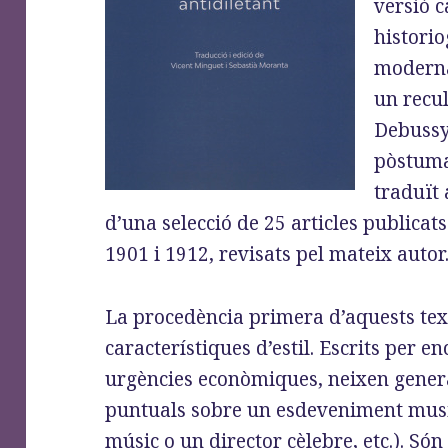
versió c
historio
modern
un recul
Debussy
pòstuma
traduït 
d’una selecció de 25 articles publicat
1901 i 1912, revisats pel mateix autor
La procedència primera d’aquests text
característiques d’estil. Escrits per 
urgències econòmiques, neixen gene
puntuals sobre un esdeveniment musica
músic o un director cèlebre, etc.). Só