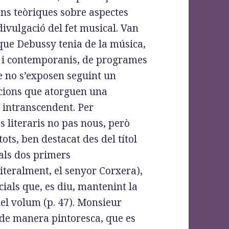
ons teòriques sobre aspectes
a divulgació del fet musical. Van
que Debussy tenia de la música,
s i contemporanis, de programes
ue no s’exposen seguint un
cions que atorguen una
 intranscendent. Per
s literaris no pas nous, però
ots, ben destacat des del títol
als dos primers
literalment, el senyor Corxera),
ials que, es diu, mantenint la
 del volum (p. 47). Monsieur
 de manera pintoresca, que es