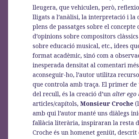
lleugera, que vehiculen, però, reflexi
lligats a l’anàlisi, la interpretació i l
plens de passatges sobre el concepte 
d’opinions sobre compositors clàssic
sobre educació musical, etc., idees q
format acadèmic, sinó com a observa
inesperada densitat al comentari més
aconseguir-ho, l’autor utilitza recurso
que controla amb traça. El primer de t
del recull, és la creació d’un
alter ego
articles/capítols,
Monsieur Croche
(
amb qui l’autor manté uns diàlegs inic
fal·làcia literària, inspiraran la resta
Croche és un homenet geniüt, descrit