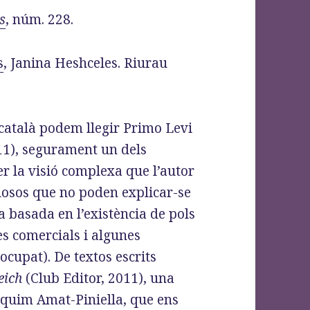
s
, núm. 228.
s
, Janina Heshceles. Riurau
 català podem llegir Primo Levi
011), segurament un dels
r la visió complexa que l’autor
tuosos que no poden explicar-se
 basada en l’existència de pols
s comercials i algunes
ocupat). De textos escrits
eich
(Club Editor, 2011), una
aquim Amat-Piniella, que ens