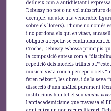
defineix com a antidiletant i expressa
Debussy no pot o no vol subscriure d
exemple, un atac a la venerable figu
sobre els llorers). L’home no només e
i no perdona els qui
en viuen
, encasel
obligats a repetir-se contínuament. A
Croche, Debussy esbossa principis que
la composició entesa com a “disciplina
repetició dels models trillats o l’“estè
musical vista com a percepció dels “
feren néixer”, les obres, i de la seva “
dissecció d’una anàlisi purament tècn
institucions han fet el seu
modus vive
l’antiacademicisme que travessa el llib
aquí entra un nou recurs literari, De