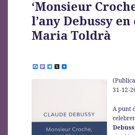
‘Monsieur Croch
l’any Debussy en 
Maria Toldrà
F
M
T
X
a
a
e
c
s
l
(Publica
e
t
e
b
o
g
31-12-2
o
d
r
o
o
a
k
n
m
A punt d
celebre
Debuss