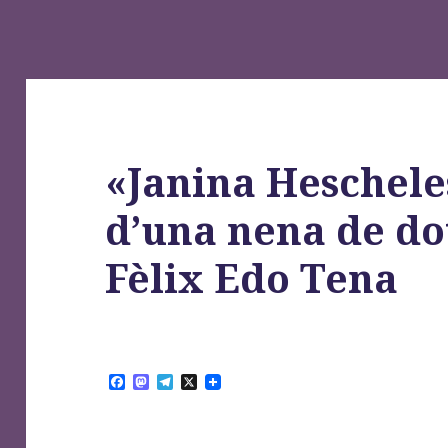
«Janina Hescheles
d’una nena de do
Fèlix Edo Tena
F
M
T
X
a
a
e
c
s
l
e
t
e
b
o
g