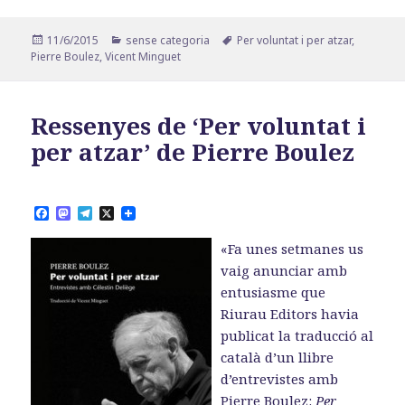
Publicat
Categories
Etiquetes
11/6/2015
sense categoria
Per voluntat i per atzar
,
el
Pierre Boulez
,
Vicent Minguet
Ressenyes de ‘Per voluntat i
per atzar’ de Pierre Boulez
F
M
T
X
a
a
e
c
s
l
«Fa unes setmanes us
e
t
e
b
o
g
vaig anunciar amb
o
d
r
entusiasme que
o
o
a
k
n
m
Riurau Editors havia
publicat la traducció al
català d’un llibre
d’entrevistes amb
Pierre Boulez:
Per