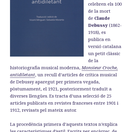
celebren els 100
de la mort
de
Claude
Debussy
(1862-
1918), es
publica en
versió catalana
un petit clàssic
de la
historiografia musical moderna,
Monsieur Croche,
antidiletant
, un recull d’articles de crítica musical
de Debussy aparegut per primera vegada,
pòstumament, el 1921, posteriorment traduït a
diverses llengües. Es tracta d’una selecció de 25
articles publicats en revistes franceses entre 1901 i
1912, revisats pel mateix autor.
La procedència primera d’aquests textos n’explica
les característiques d’estil. Escrits per encàrrec, de