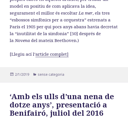
model en positiu de com aplicava la idea,
segurament el millor és escoltar
La mer
, els tres
“esbossos simfònics per a orquestra” estrenats a
París el 1905 per qui pocs anys abans havia decretat
la “inutilitat de la simfonia” [50] després de
la
Novena
del mateix Beethoven.)
[Llegiu ací l’
article complet]
Publicat
Categories
2/1/2019
sense categoria
el
‘Amb els ulls d’una nena de
dotze anys’, presentació a
Benifairó, juliol del 2016