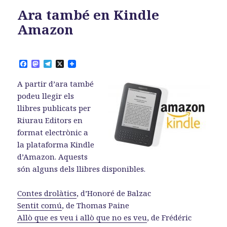
Ara també en Kindle
Amazon
F
M
T
X
a
a
e
c
s
l
A partir d’ara també
e
t
e
b
o
g
podeu llegir els
o
d
r
llibres publicats per
o
o
a
k
n
m
Riurau Editors en
format electrònic a
la plataforma Kindle
d’Amazon. Aquests
són alguns dels llibres disponibles.
Contes drolàtics
, d’Honoré de Balzac
Sentit comú
, de Thomas Paine
Allò que es veu i allò que no es veu
, de Frédéric