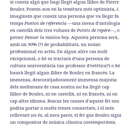
si coneix algú que hagi llegit algun llibre de Pierre
Boulez. Posem-nos en la tessitura més optimista, i
imaginem que coneix una persona que va llegir fa
temps
Puntos de referencia
—una mena d’antologia
en castellà dels tres volums de
Points de repère—
, o
potser
Pensar la música hoy
. Aquesta persona serà,
amb un 90% (?) de probabilitats, un músic
professional en actiu. En algun altre cas molt
excepcional, o bé es tractarà d’una persona de
cultura universitària (un professor d’estètica?) o bé
haurà llegit algun llibre de Boulez en francès. La
immensa, descoratjadorament immensa majoria
dels melòmans de casa nostra no ha llegit cap
llibre de Boulez, ni en castellà, ni en francès, ni en
cap altre idioma. Buscar les causes d’aquest fet ens
podria portar a molts temes connectats, i el més
rellevant no és, al meu parer, el fet que Boulez sigui
un compositor de música
clàssica contemporània
.