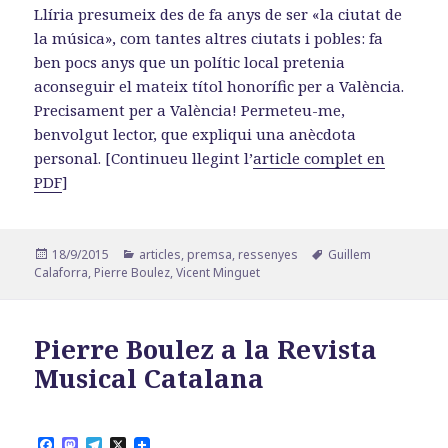
Llíria presumeix des de fa anys de ser «la ciutat de
la música», com tantes altres ciutats i pobles: fa
ben pocs anys que un polític local pretenia
aconseguir el mateix títol honorífic per a València.
Precisament per a València! Permeteu-me,
benvolgut lector, que expliqui una anècdota
personal. [Continueu llegint l’
article complet en
PDF
]
Publicat
Categories
Etiquetes
18/9/2015
articles
,
premsa
,
ressenyes
Guillem
el
Calaforra
,
Pierre Boulez
,
Vicent Minguet
Pierre Boulez a la Revista
Musical Catalana
F
M
T
X