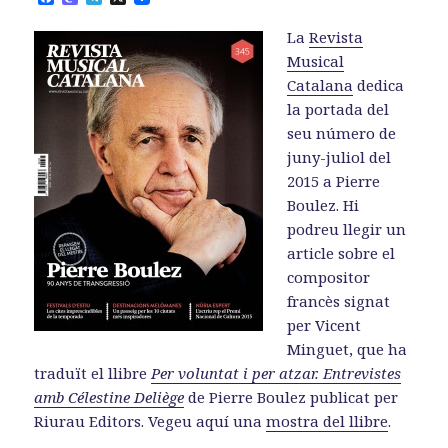
a
a
e
c
s
l
La
Revista
e
t
e
b
o
g
Musical
o
d
r
Catalana
dedica
o
o
a
k
n
m
la portada del
seu número de
juny-juliol del
2015 a Pierre
Boulez. Hi
podreu llegir un
article sobre el
compositor
francès signat
per Vicent
Minguet, que ha
traduït el llibre
Per voluntat i per atzar. Entrevistes
amb Célestine Deliège
de Pierre Boulez publicat per
Riurau Editors. Vegeu aquí una
mostra del llibre
.