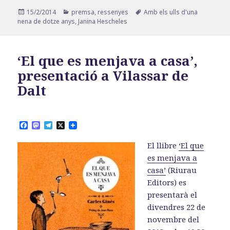
Publicat
Categories
Etiquetes
15/2/2014
premsa
,
ressenyes
Amb els ulls d'una
el
nena de dotze anys
,
Janina Hescheles
‘El que es menjava a casa’,
presentació a Vilassar de
Dalt
F
M
T
X
a
a
e
c
s
l
El llibre
‘El que
e
t
e
b
o
g
es menjava a
o
d
r
casa’
(Riurau
o
o
a
k
n
m
Editors) es
presentarà el
divendres 22 de
novembre del