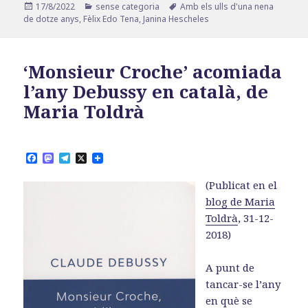
Publicat
Categories
Etiquetes
17/8/2022
sense categoria
Amb els ulls d'una nena
el
de dotze anys
,
Fèlix Edo Tena
,
Janina Hescheles
‘Monsieur Croche’ acomiada
l’any Debussy en català, de
Maria Toldrà
F
M
T
X
a
a
e
c
s
l
(Publicat en el
e
t
e
b
o
g
blog de Maria
o
d
r
Toldrà
, 31-12-
o
o
a
k
n
m
2018)
A punt de
tancar-se l’any
en què se