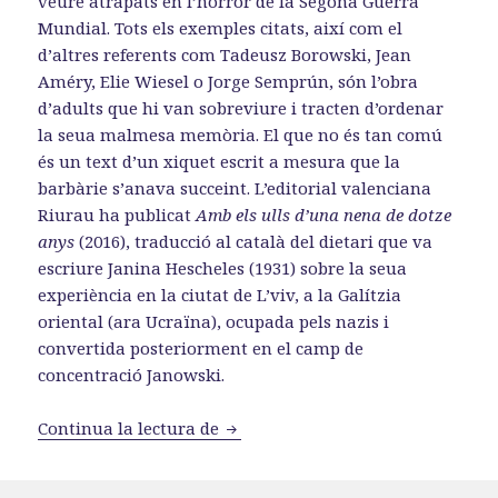
veure atrapats en l’horror de la Segona Guerra
Mundial. Tots els exemples citats, així com el
d’altres referents com Tadeusz Borowski, Jean
Améry, Elie Wiesel o Jorge Semprún, són l’obra
d’adults que hi van sobreviure i tracten d’ordenar
la seua malmesa memòria. El que no és tan comú
és un text d’un xiquet escrit a mesura que la
barbàrie s’anava succeint. L’editorial valenciana
Riurau ha publicat
Amb els ulls d’una nena de dotze
anys
(2016), traducció al català del dietari que va
escriure Janina Hescheles (1931) sobre la seua
experiència en la ciutat de L’viv, a la Galítzia
oriental (ara Ucraïna), ocupada pels nazis i
convertida posteriorment en el camp de
concentració Janowski.
«Janina Hescheles: amb els ulls d
Continua la lectura de