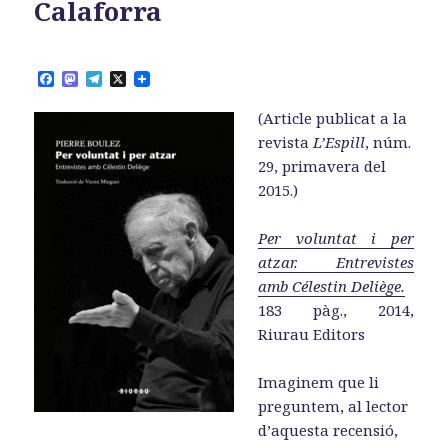
Calaforra
F
M
T
X
a
a
e
c
s
l
(Article publicat a la
e
t
e
b
o
g
revista
L’Espill
, núm.
o
d
r
29, primavera del
o
o
a
k
n
m
2015.)
Per voluntat i per
atzar. Entrevistes
amb Célestin Deliège.
183 pàg., 2014,
Riurau Editors
Imaginem que li
preguntem, al lector
d’aquesta recensió,