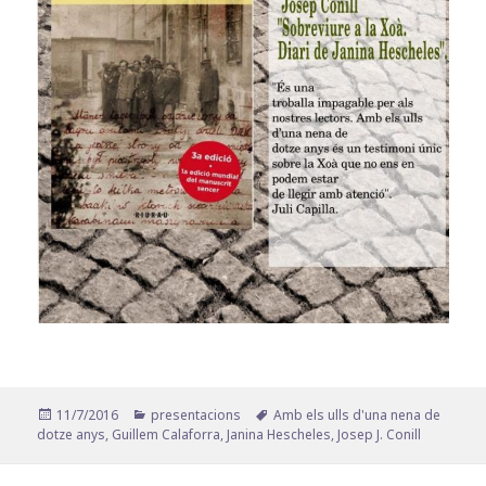
Publicat
Categories
Etiquetes
11/7/2016
presentacions
Amb els ulls d'una nena de
el
dotze anys
,
Guillem Calaforra
,
Janina Hescheles
,
Josep J. Conill