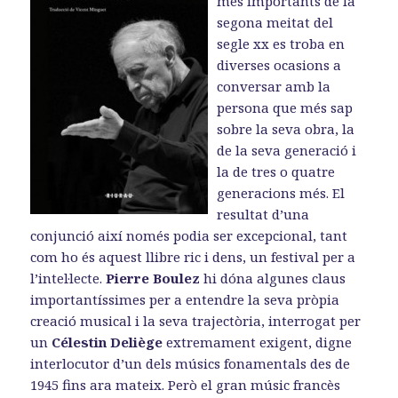
més importants de la
o
o
a
k
n
m
segona meitat del
segle xx es troba en
diverses ocasions a
conversar amb la
persona que més sap
sobre la seva obra, la
de la seva generació i
la de tres o quatre
generacions més. El
resultat d’una
conjunció així només podia ser excepcional, tant
com ho és aquest llibre ric i dens, un festival per a
l’intel·lecte.
Pierre Boulez
hi dóna algunes claus
importantíssimes per a entendre la seva pròpia
creació musical i la seva trajectòria, interrogat per
un
Célestin Deliège
extremament exigent, digne
interlocutor d’un dels músics fonamentals des de
1945 fins ara mateix. Però el gran músic francès