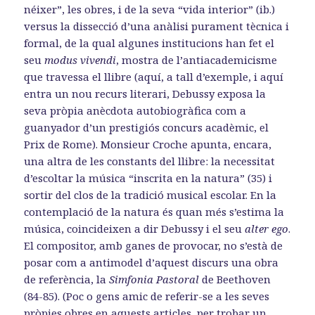
néixer”, les obres, i de la seva “vida interior” (ib.)
versus la dissecció d’una anàlisi purament tècnica i
formal, de la qual algunes institucions han fet el
seu
modus vivendi
, mostra de l’antiacademicisme
que travessa el llibre (aquí, a tall d’exemple, i aquí
entra un nou recurs literari, Debussy exposa la
seva pròpia anècdota autobiogràfica com a
guanyador d’un prestigiós concurs acadèmic, el
Prix de Rome). Monsieur Croche apunta, encara,
una altra de les constants del llibre: la necessitat
d’escoltar la música “inscrita en la natura” (35) i
sortir del clos de la tradició musical escolar. En la
contemplació de la natura és quan més s’estima la
música, coincideixen a dir Debussy i el seu
alter ego
.
El compositor, amb ganes de provocar, no s’està de
posar com a antimodel d’aquest discurs una obra
de referència, la
Simfonia
Pastoral
de Beethoven
(84-85). (Poc o gens amic de referir-se a les seves
pròpies obres en aquests articles, per trobar un