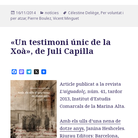
Publicat
Categories
Etiquetes
16/11/2014
notícies
Célestine Deliège
,
Per voluntat i
el
per atzar
,
Pierre Boulez
,
Vicent Minguet
«Un testimoni únic de la
Xoà», de Juli Capilla
F
M
T
X
a
a
e
c
s
l
Article publicat a la revista
e
t
e
b
o
g
L’aiguadolç
, núm. 41, tardor
o
d
r
2013, Institut d’Estudis
o
o
a
k
n
m
Comarcals de la Marina Alta.
Amb els ulls d’una nena de
dotze anys
, Janina Heshceles.
Riurau Editors: Barcelona,