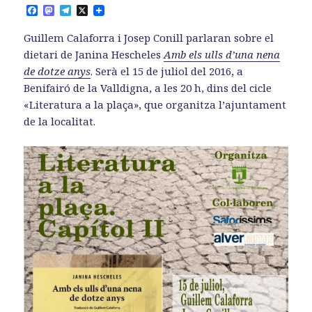
F
M
T
X
a
a
e
c
s
l
Guillem Calaforra i Josep Conill parlaran sobre el
e
t
e
b
o
g
dietari de Janina Hescheles
Amb els ulls d’una nena
o
d
r
de dotze anys
. Serà el 15 de juliol del 2016, a
o
o
a
k
n
m
Benifairó de la Valldigna, a les 20 h, dins del cicle
«Literatura a la plaça», que organitza l’ajuntament
de la localitat.