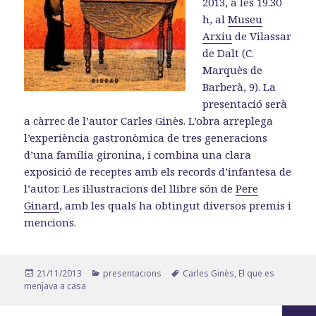
2013, a les 19.30
h, al
Museu
Arxiu
de Vilassar
de Dalt (C.
Marquès de
Barberà, 9). La
presentació serà
a càrrec de l’autor Carles Ginès. L’obra arreplega
l’experiència gastronòmica de tres generacions
d’una família gironina, i combina una clara
exposició de receptes amb els records d’infantesa de
l’autor. Les il·lustracions del llibre són de
Pere
Ginard
, amb les quals ha obtingut diversos premis i
mencions.
Publicat
Categories
Etiquetes
21/11/2013
presentacions
Carles Ginès
,
El que es
el
menjava a casa
Paginació