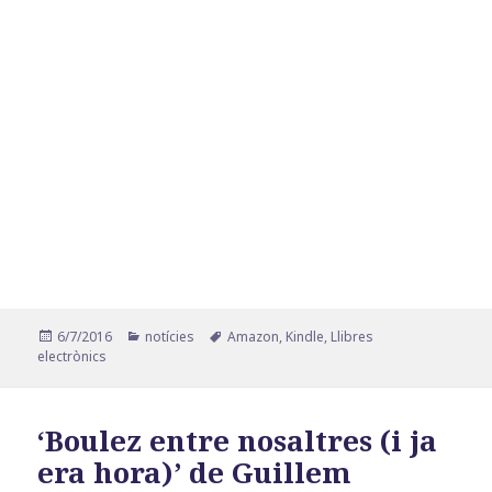
Publicat
Categories
Etiquetes
6/7/2016
notícies
Amazon
,
Kindle
,
Llibres
el
electrònics
‘Boulez entre nosaltres (i ja
era hora)’ de Guillem