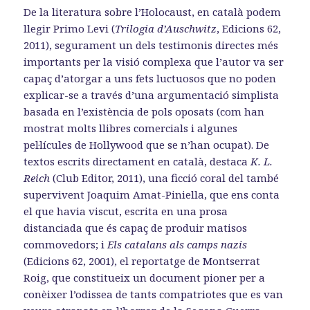
De la literatura sobre l’Holocaust, en català podem
llegir Primo Levi (
Trilogia d’Auschwitz
, Edicions 62,
2011), segurament un dels testimonis directes més
importants per la visió complexa que l’autor va ser
capaç d’atorgar a uns fets luctuosos que no poden
explicar-se a través d’una argumentació simplista
basada en l’existència de pols oposats (com han
mostrat molts llibres comercials i algunes
pel·lícules de Hollywood que se n’han ocupat). De
textos escrits directament en català, destaca
K. L.
Reich
(Club Editor, 2011), una ficció coral del també
supervivent Joaquim Amat-Piniella, que ens conta
el que havia viscut, escrita en una prosa
distanciada que és capaç de produir matisos
commovedors; i
Els catalans als camps nazis
(Edicions 62, 2001), el reportatge de Montserrat
Roig, que constitueix un document pioner per a
conèixer l’odissea de tants compatriotes que es van