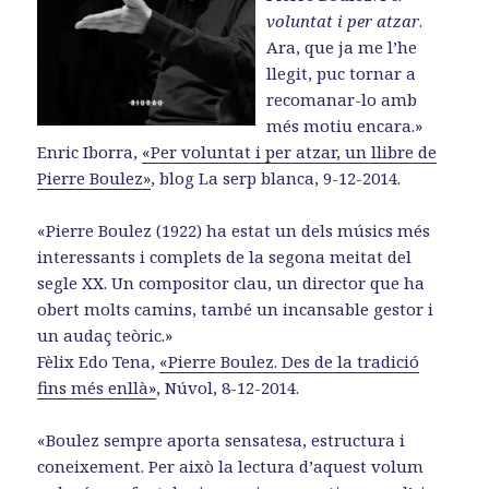
voluntat i per atzar
.
Ara, que ja me l’he
llegit, puc tornar a
recomanar-lo amb
més motiu encara.»
Enric Iborra,
«Per voluntat i per atzar, un llibre de
Pierre Boulez»
, blog La serp blanca, 9-12-2014.
«Pierre Boulez (1922) ha estat un dels músics més
interessants i complets de la segona meitat del
segle XX. Un compositor clau, un director que ha
obert molts camins, també un incansable gestor i
un audaç teòric.»
Fèlix Edo Tena,
«Pierre Boulez. Des de la tradició
fins més enllà»
, Núvol, 8-12-2014.
«Boulez sempre aporta sensatesa, estructura i
coneixement. Per això la lectura d’aquest volum