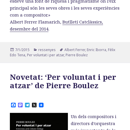
esdevé una font de riquesa i pragmatisme on l’eix
principal són les seves obres i les seves experiències
com a compositor.»
Albert Ferrer Flamarich,
Butlletí Catclàssics,
desembre del 2014
.
Publicat
Categories
Etiquetes
7/1/2015
ressenyes
Albert Ferrer
,
Enric Iborra
,
Fèlix
el
Edo Tena
,
Per voluntat i per atzar
,
Pierre Boulez
Novetat: ‘Per voluntat i per
atzar’ de Pierre Boulez
F
M
T
X
a
a
e
c
s
l
Un dels compositors i
e
t
e
b
o
g
directors d’orquestra
o
d
r