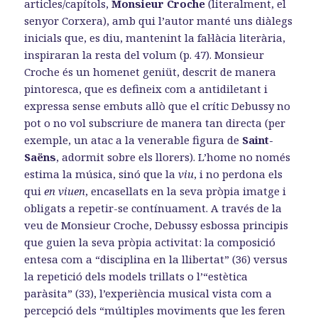
articles/capítols,
Monsieur Croche
(literalment, el
senyor Corxera), amb qui l’autor manté uns diàlegs
inicials que, es diu, mantenint la fal·làcia literària,
inspiraran la resta del volum (p. 47). Monsieur
Croche és un homenet geniüt, descrit de manera
pintoresca, que es defineix com a antidiletant i
expressa sense embuts allò que el crític Debussy no
pot o no vol subscriure de manera tan directa (per
exemple, un atac a la venerable figura de
Saint-
Saëns
, adormit sobre els llorers). L’home no només
estima la música, sinó que la
viu
, i no perdona els
qui
en viuen
, encasellats en la seva pròpia imatge i
obligats a repetir-se contínuament. A través de la
veu de Monsieur Croche, Debussy esbossa principis
que guien la seva pròpia activitat: la composició
entesa com a “disciplina en la llibertat” (36) versus
la repetició dels models trillats o l’“estètica
paràsita” (33), l’experiència musical vista com a
percepció dels “múltiples moviments que les feren