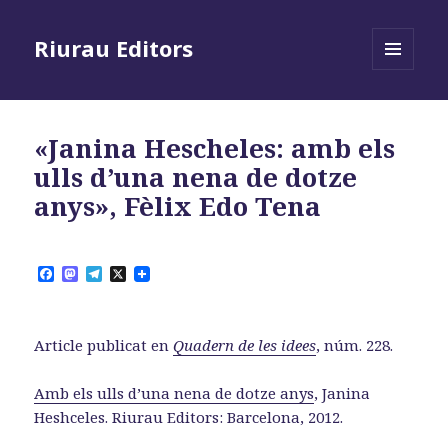
Riurau Editors
MENÚ
I
GINYS
«Janina Hescheles: amb els
ulls d’una nena de dotze
anys», Fèlix Edo Tena
F
M
T
X
a
a
e
c
s
l
e
t
e
b
o
g
Article publicat en
Quadern de les idees
, núm. 228.
o
d
r
o
o
a
k
n
m
Amb els ulls d’una nena de dotze anys
, Janina
Heshceles. Riurau Editors: Barcelona, 2012.