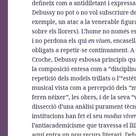
defineix com a antidiletant i expressa
Debussy no pot o no vol subscriure d
exemple, un atac a la venerable figu
sobre els llorers). L’home no només e
i no perdona els qui
en viuen
, encasel
obligats a repetir-se contínuament. A
Croche, Debussy esbossa principis que
la composició entesa com a “disciplina
repetició dels models trillats o l’“estè
musical vista com a percepció dels “
feren néixer”, les obres, i de la seva “
dissecció d’una anàlisi purament tècn
institucions han fet el seu
modus vive
l’antiacademicisme que travessa el llib
aquí entra un nou recurs literari, De