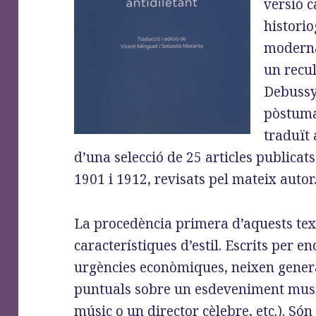
versió c
historio
modern
un recul
Debussy
pòstuma
traduït 
d’una selecció de 25 articles publicat
1901 i 1912, revisats pel mateix autor
La procedència primera d’aquests text
característiques d’estil. Escrits per 
urgències econòmiques, neixen gene
puntuals sobre un esdeveniment musica
músic o un director cèlebre, etc.). Só