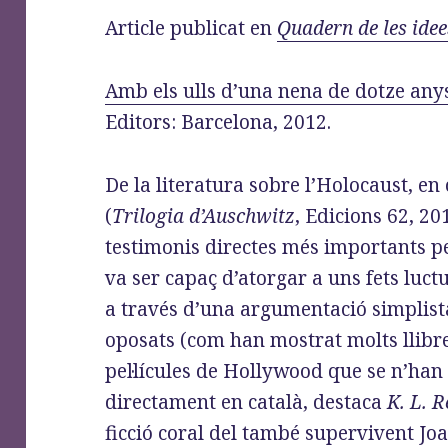
o
d
r
Article publicat en
Quadern de les idee
o
o
a
k
n
m
Amb els ulls d’una nena de dotze any
Editors: Barcelona, 2012.
De la literatura sobre l’Holocaust, en
(
Trilogia d’Auschwitz
, Edicions 62, 2
testimonis directes més importants pe
va ser capaç d’atorgar a uns fets luc
a través d’una argumentació simplista
oposats (com han mostrat molts llibre
pel·lícules de Hollywood que se n’han 
directament en català, destaca
K. L. R
ficció coral del també supervivent Jo