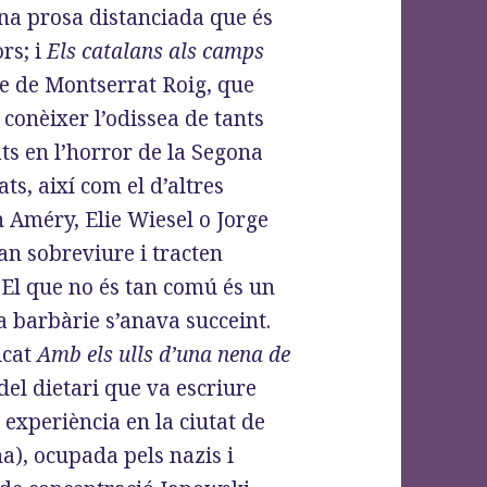
una prosa distanciada que és
rs; i
Els catalans als camps
ge de Montserrat Roig, que
conèixer l’odissea de tants
ts en l’horror de la Segona
ts, així com el d’altres
 Améry, Elie Wiesel o Jorge
an sobreviure i tracten
El que no és tan comú és un
a barbàrie s’anava succeint.
icat
Amb els ulls d’una nena de
del dietari que va escriure
 experiència en la ciutat de
ïna), ocupada pels nazis i