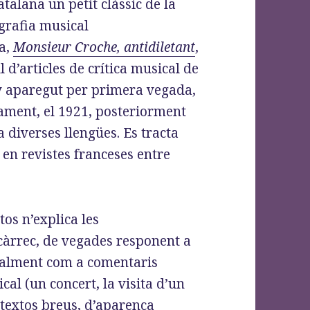
atalana un petit clàssic de la
grafia musical
a,
Monsieur Croche, antidiletant
,
l d’articles de crítica musical de
 aparegut per primera vegada,
ment, el 1921, posteriorment
a diverses llengües. Es tracta
s en revistes franceses entre
.
os n’explica les
encàrrec, de vegades responent a
ralment com a comentaris
l (un concert, la visita d’un
n textos breus, d’aparença