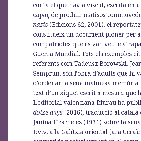
conta el que havia viscut, escrita en 
capaç de produir matisos commovedo
nazis
(Edicions 62, 2001), el reportat
constitueix un document pioner per a 
compatriotes que es van veure atrapa
Guerra Mundial. Tots els exemples cita
referents com Tadeusz Borowski, Jean
Semprún, són l’obra d’adults que hi v
d’ordenar la seua malmesa memòria. 
text d’un xiquet escrit a mesura que l
L’editorial valenciana Riurau ha publ
dotze anys
(2016), traducció al català 
Janina Hescheles (1931) sobre la seua
L’viv, a la Galítzia oriental (ara Ucra