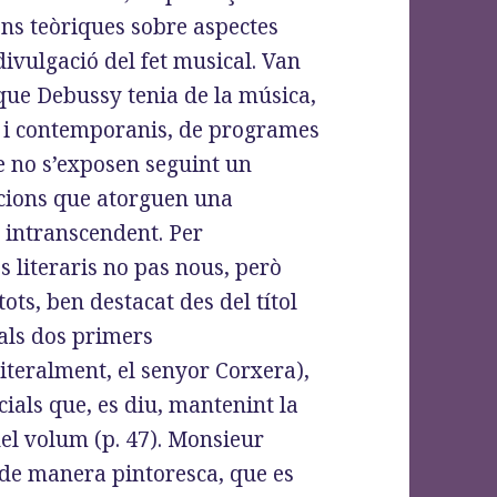
ons teòriques sobre aspectes
a divulgació del fet musical. Van
que Debussy tenia de la música,
s i contemporanis, de programes
ue no s’exposen seguint un
cions que atorguen una
 intranscendent. Per
s literaris no pas nous, però
ots, ben destacat des del títol
als dos primers
literalment, el senyor Corxera),
ials que, es diu, mantenint la
 del volum (p. 47). Monsieur
 de manera pintoresca, que es