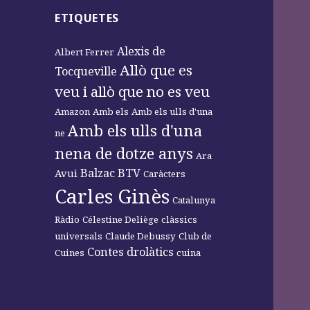
ETIQUETES
Alexis de
Albert Ferrer
Allò que es
Tocqueville
veu i allò que no es veu
Amazon
Amb els
Amb els ulls d'una
Amb els ulls d'una
ne
nena de dotze anys
Ara
Balzac
BTV
Avui
Caràcters
Carles Ginès
Catalunya
Ràdio
Célestine Deliège
clàssics
universals
Claude Debussy
Club de
Contes drolàtics
Cuines
cuina