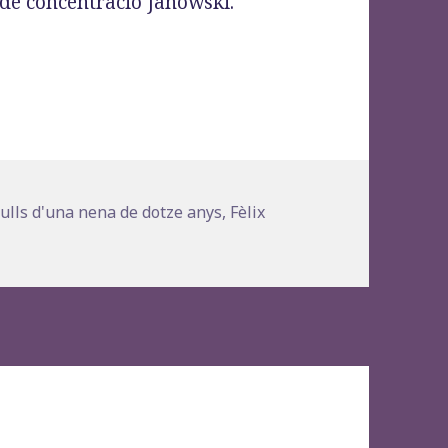
de concentració Janowski.
les: amb els ulls d’una nena de dotze anys», Fèli
s
ulls d'una nena de dotze anys
,
Fèlix