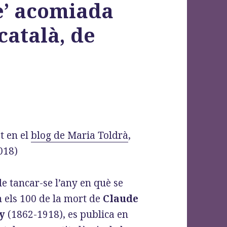
e’ acomiada
català, de
t en el
blog de Maria Toldrà
,
018)
e tancar-se l’any en què se
n els 100 de la mort de
Claude
y
(1862-1918), es publica en