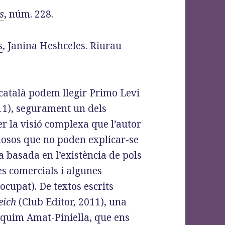
s
, núm. 228.
s
, Janina Heshceles. Riurau
 català podem llegir Primo Levi
011), segurament un dels
r la visió complexa que l’autor
tuosos que no poden explicar-se
 basada en l’existència de pols
s comercials i algunes
ocupat). De textos escrits
eich
(Club Editor, 2011), una
aquim Amat-Piniella, que ens