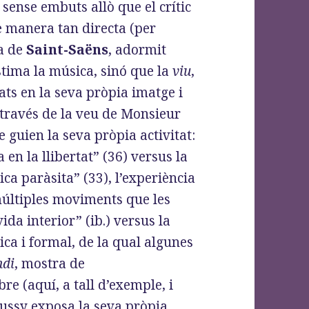
 sense embuts allò que el crític
e manera tan directa (per
ra de
Saint-Saëns
, adormit
stima la música, sinó que la
viu
,
lats en la seva pròpia imatge i
 través de la veu de Monsieur
 guien la seva pròpia activitat:
 en la llibertat” (36) versus la
tica paràsita” (33), l’experiència
múltiples moviments que les
vida interior” (ib.) versus la
ica i formal, de la qual algunes
ndi
, mostra de
re (aquí, a tall d’exemple, i
bussy exposa la seva pròpia