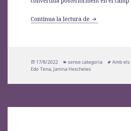
convertida posteriorment en el camp 
«Janina Hesche
Continua la lectura de
Publicat
Categories
Etiquete
17/8/2022
sense categoria
Amb els 
el
Edo Tena
,
Janina Hescheles