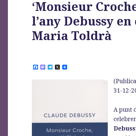
‘Monsieur Croch
l’any Debussy en 
Maria Toldrà
F
M
T
X
a
a
e
c
s
l
(Publica
e
t
e
b
o
g
31-12-2
o
d
r
o
o
a
k
n
m
A punt d
celebre
Debuss