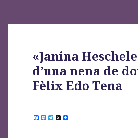
«Janina Hescheles
d’una nena de do
Fèlix Edo Tena
F
M
T
X
a
a
e
c
s
l
e
t
e
b
o
g