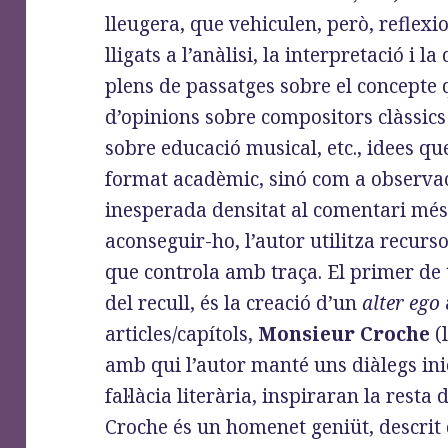
lleugera, que vehiculen, però, reflexi
lligats a l’anàlisi, la interpretació i l
plens de passatges sobre el concepte 
d’opinions sobre compositors clàssic
sobre educació musical, etc., idees q
format acadèmic, sinó com a observa
inesperada densitat al comentari més
aconseguir-ho, l’autor utilitza recurso
que controla amb traça. El primer de t
del recull, és la creació d’un
alter ego
articles/capítols,
Monsieur Croche
(
amb qui l’autor manté uns diàlegs inic
fal·làcia literària, inspiraran la resta
Croche és un homenet geniüt, descrit