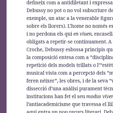
defineix com a antidiletant i expressa
Debussy no pot o no vol subscriure d
exemple, un atac a la venerable figu
sobre els llorers). L’home no només e
i no perdona els qui
en viuen
, encasel
obligats a repetir-se contínuament. A
Croche, Debussy esbossa principis que
la composició entesa com a “disciplina
repetició dels models trillats o l’“estè
musical vista com a percepció dels “
feren néixer”, les obres, i de la seva “
dissecció d’una anàlisi purament tècn
institucions han fet el seu
modus vive
l’antiacademicisme que travessa el llib
aquí entra un nou recurs literari, De