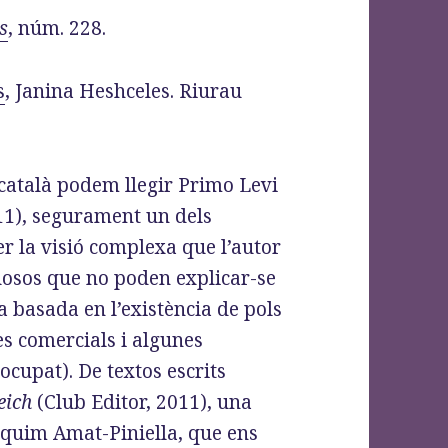
s
, núm. 228.
s
, Janina Heshceles. Riurau
 català podem llegir Primo Levi
011), segurament un dels
r la visió complexa que l’autor
tuosos que no poden explicar-se
 basada en l’existència de pols
s comercials i algunes
ocupat). De textos escrits
eich
(Club Editor, 2011), una
aquim Amat-Piniella, que ens