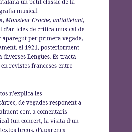
atalana un petit clàssic de la
grafia musical
a,
Monsieur Croche, antidiletant
,
l d’articles de crítica musical de
 aparegut per primera vegada,
ment, el 1921, posteriorment
a diverses llengües. Es tracta
s en revistes franceses entre
.
os n’explica les
encàrrec, de vegades responent a
ralment com a comentaris
l (un concert, la visita d’un
n textos breus, d’aparença