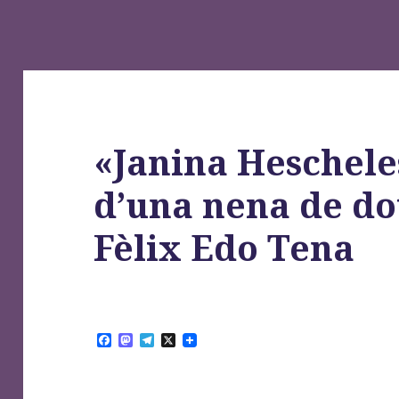
«Janina Hescheles
d’una nena de do
Fèlix Edo Tena
F
M
T
X
a
a
e
c
s
l
e
t
e
b
o
g