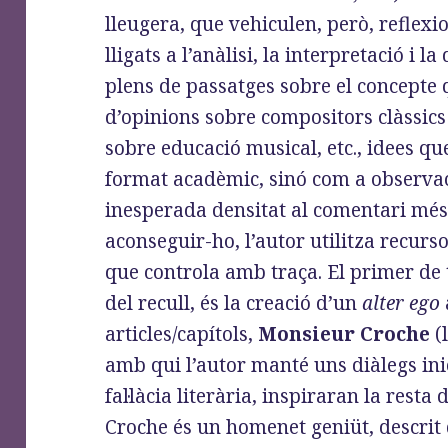
lleugera, que vehiculen, però, reflexi
lligats a l’anàlisi, la interpretació i l
plens de passatges sobre el concepte 
d’opinions sobre compositors clàssic
sobre educació musical, etc., idees q
format acadèmic, sinó com a observa
inesperada densitat al comentari més
aconseguir-ho, l’autor utilitza recurso
que controla amb traça. El primer de t
del recull, és la creació d’un
alter ego
articles/capítols,
Monsieur Croche
(
amb qui l’autor manté uns diàlegs inic
fal·làcia literària, inspiraran la resta
Croche és un homenet geniüt, descrit