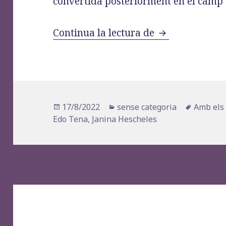
convertida posteriorment en el camp 
«Janina Hesche
Continua la lectura de
Publicat
Categories
Etiquete
17/8/2022
sense categoria
Amb els 
el
Edo Tena
,
Janina Hescheles