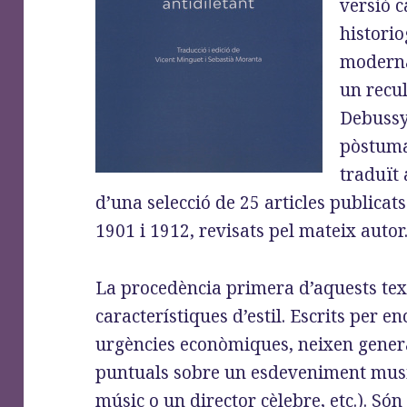
versió c
historio
modern
un recul
Debussy
pòstuma
traduït 
d’una selecció de 25 articles publicat
1901 i 1912, revisats pel mateix autor
La procedència primera d’aquests text
característiques d’estil. Escrits per 
urgències econòmiques, neixen gene
puntuals sobre un esdeveniment musica
músic o un director cèlebre, etc.). Só