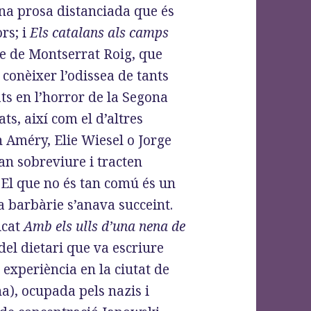
una prosa distanciada que és
rs; i
Els catalans als camps
ge de Montserrat Roig, que
conèixer l’odissea de tants
ts en l’horror de la Segona
ts, així com el d’altres
 Améry, Elie Wiesel o Jorge
an sobreviure i tracten
El que no és tan comú és un
a barbàrie s’anava succeint.
icat
Amb els ulls d’una nena de
del dietari que va escriure
 experiència en la ciutat de
ïna), ocupada pels nazis i