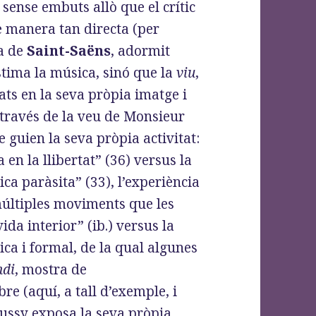
 sense embuts allò que el crític
e manera tan directa (per
ra de
Saint-Saëns
, adormit
stima la música, sinó que la
viu
,
lats en la seva pròpia imatge i
 través de la veu de Monsieur
 guien la seva pròpia activitat:
 en la llibertat” (36) versus la
tica paràsita” (33), l’experiència
múltiples moviments que les
vida interior” (ib.) versus la
ica i formal, de la qual algunes
ndi
, mostra de
re (aquí, a tall d’exemple, i
bussy exposa la seva pròpia