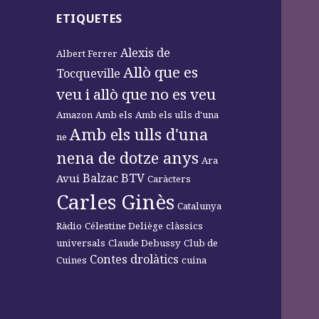
ETIQUETES
Alexis de
Albert Ferrer
Allò que es
Tocqueville
veu i allò que no es veu
Amazon
Amb els
Amb els ulls d'una
Amb els ulls d'una
ne
nena de dotze anys
Ara
Balzac
BTV
Avui
Caràcters
Carles Ginès
Catalunya
Ràdio
Célestine Deliège
clàssics
universals
Claude Debussy
Club de
Contes drolàtics
Cuines
cuina