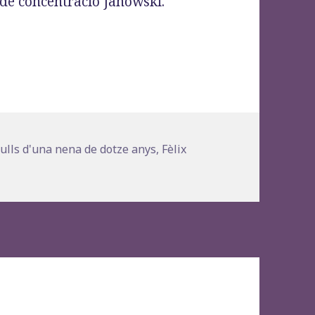
de concentració Janowski.
les: amb els ulls d’una nena de dotze anys», Fèli
s
ulls d'una nena de dotze anys
,
Fèlix