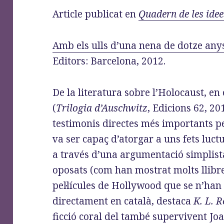
o
d
r
Article publicat en
Quadern de les idee
o
o
a
k
n
m
Amb els ulls d’una nena de dotze any
Editors: Barcelona, 2012.
De la literatura sobre l’Holocaust, en
(
Trilogia d’Auschwitz
, Edicions 62, 2
testimonis directes més importants pe
va ser capaç d’atorgar a uns fets luc
a través d’una argumentació simplista
oposats (com han mostrat molts llibre
pel·lícules de Hollywood que se n’han 
directament en català, destaca
K. L. R
ficció coral del també supervivent Jo