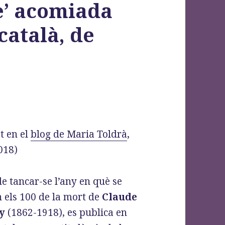
e’ acomiada
català, de
t en el
blog de Maria Toldrà
,
018)
e tancar-se l’any en què se
n els 100 de la mort de
Claude
y
(1862-1918), es publica en