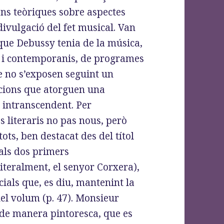
ons teòriques sobre aspectes
a divulgació del fet musical. Van
que Debussy tenia de la música,
s i contemporanis, de programes
ue no s’exposen seguint un
cions que atorguen una
 intranscendent. Per
s literaris no pas nous, però
ots, ben destacat des del títol
als dos primers
literalment, el senyor Corxera),
ials que, es diu, mantenint la
 del volum (p. 47). Monsieur
 de manera pintoresca, que es