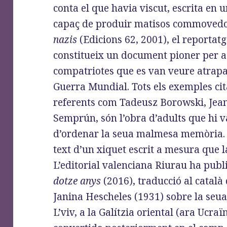
conta el que havia viscut, escrita en 
capaç de produir matisos commovedo
nazis
(Edicions 62, 2001), el reportat
constitueix un document pioner per a 
compatriotes que es van veure atrapa
Guerra Mundial. Tots els exemples cita
referents com Tadeusz Borowski, Jean
Semprún, són l’obra d’adults que hi v
d’ordenar la seua malmesa memòria. 
text d’un xiquet escrit a mesura que l
L’editorial valenciana Riurau ha publ
dotze anys
(2016), traducció al català 
Janina Hescheles (1931) sobre la seua
L’viv, a la Galítzia oriental (ara Ucra